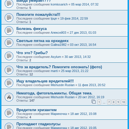
Ванда умирает???
Последнее сообщение
komissarich
«
05 мар 2014, 07:32
Ответы:
5
Помогите пожалуйста!!!
Последнее сообщение
Ірця
«
19 фев 2014, 22:59
Ответы:
1
Болезнь фикуса
Последнее сообщение
Алексей03
«
27 дек 2013, 01:03
Светлые пятна на орхидеях
Последнее сообщение
Galina1982
«
03 окт 2013, 16:54
Что это? Грибы?
Последнее сообщение
Asylum
«
30 авг 2013, 14:32
Ответы:
2
Что за вредитель? Помогите опознать! (фото)
Последнее сообщение
marti
«
25 мар 2013, 21:22
Ответы:
12
Ищу владельцев вредителей!!!
Последнее сообщение
Mishustin Ruslan
«
11 фев 2013, 20:52
Нематода, фитогельминты. Общая тема.
Последнее сообщение
Mishustin Ruslan
«
20 окт 2012, 16:19
Ответы:
147
1
7
8
9
10
…
Вредители хризантем
Последнее сообщение
Мариночка
«
18 авг 2012, 15:08
Ответы:
4
Пропадают гладиолусы
Последнее сообщение
Мариночка
«
18 авг 2012, 15:05