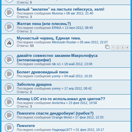
Ответы:
5
Белый "желатин" на листьях гибискуса, хелп!
Последнее сообщение
Murena
«
08 авг 2012, 21:40
Ответы:
3
Желтая пена (или плесень?)
Последнее сообщение
ERIKA
«
13 июл 2012, 08:49
Ответы:
1
Мучнистый червец. Единая тема.
Последнее сообщение
Mishustin Ruslan
«
05 июн 2012, 22:07
Ответы:
53
1
2
3
4
давайте совместно закажем-Макролофуса
(энтомоакарифаг)
Последнее сообщение
nik-s1
«
18 май 2012, 13:08
Болеет древовидный пион
Последнее сообщение
yonny
«
04 май 2012, 10:25
Заболела драцена
Последнее сообщение
yonny
«
17 апр 2012, 08:42
Ответы:
2
Amway LOC кто-то использовал для цветов??
Последнее сообщение
Annichka
«
23 фев 2012, 19:58
Ответы:
3
Помогите спасти дендробиум! (грибок?)
Последнее сообщение
Orange Mood
«
17 фев 2012, 12:33
Помогите
Последнее сообщение
Надежда1977
«
01 фев 2012, 19:17