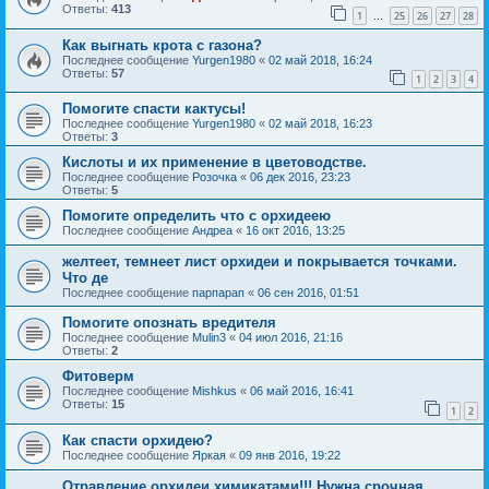
Ответы:
413
1
25
26
27
28
…
Как выгнать крота с газона?
Последнее сообщение
Yurgen1980
«
02 май 2018, 16:24
Ответы:
57
1
2
3
4
Помогите спасти кактусы!
Последнее сообщение
Yurgen1980
«
02 май 2018, 16:23
Ответы:
3
Кислоты и их применение в цветоводстве.
Последнее сообщение
Розочка
«
06 дек 2016, 23:23
Ответы:
5
Помогите определить что с орхидеею
Последнее сообщение
Андреа
«
16 окт 2016, 13:25
желтеет, темнеет лист орхидеи и покрывается точками.
Что де
Последнее сообщение
парпарап
«
06 сен 2016, 01:51
Помогите опознать вредителя
Последнее сообщение
Mulin3
«
04 июл 2016, 21:16
Ответы:
2
Фитоверм
Последнее сообщение
Mishkus
«
06 май 2016, 16:41
Ответы:
15
1
2
Как спасти орхидею?
Последнее сообщение
Яркая
«
09 янв 2016, 19:22
Отравление орхидеи химикатами!!! Нужна срочная