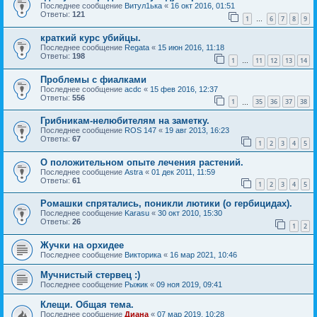
Последнее сообщение
Витул1ька
«
16 окт 2016, 01:51
Ответы:
121
1
6
7
8
9
…
краткий курс убийцы.
Последнее сообщение
Regata
«
15 июн 2016, 11:18
Ответы:
198
1
11
12
13
14
…
Проблемы с фиалками
Последнее сообщение
acdc
«
15 фев 2016, 12:37
Ответы:
556
1
35
36
37
38
…
Грибникам-нелюбителям на заметку.
Последнее сообщение
ROS 147
«
19 авг 2013, 16:23
Ответы:
67
1
2
3
4
5
О положительном опыте лечения растений.
Последнее сообщение
Astra
«
01 дек 2011, 11:59
Ответы:
61
1
2
3
4
5
Ромашки спрятались, поникли лютики (о гербицидах).
Последнее сообщение
Karasu
«
30 окт 2010, 15:30
Ответы:
26
1
2
Жучки на орхидее
Последнее сообщение
Викторика
«
16 мар 2021, 10:46
Мучнистый стервец :)
Последнее сообщение
Рыжик
«
09 ноя 2019, 09:41
Клещи. Общая тема.
Последнее сообщение
Диана
«
07 мар 2019, 10:28