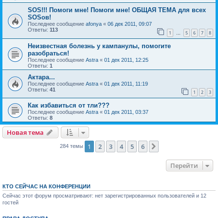
SOS!!! Помоги мне! Помоги мне! ОБЩАЯ ТЕМА для всех
SOSов!
Последнее сообщение
afonya
«
06 дек 2011, 09:07
Ответы:
113
1
5
6
7
8
…
Неизвестная болезнь у кампанулы, помогите
разобраться!
Последнее сообщение
Astra
«
01 дек 2011, 12:25
Ответы:
1
Актара...
Последнее сообщение
Astra
«
01 дек 2011, 11:19
Ответы:
41
1
2
3
Как избавиться от тли???
Последнее сообщение
Astra
«
01 дек 2011, 03:37
Ответы:
8
Новая тема
1
2
3
4
5
6
След.
284 темы
Перейти
КТО СЕЙЧАС НА КОНФЕРЕНЦИИ
Сейчас этот форум просматривают: нет зарегистрированных пользователей и 12
гостей