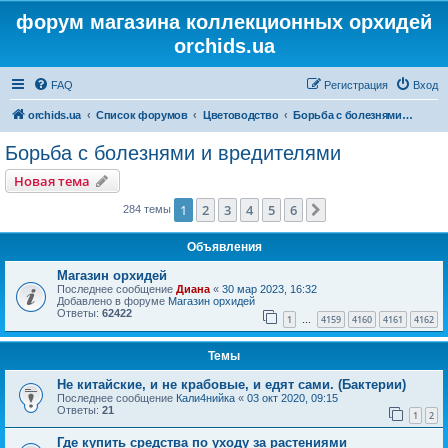
форум магазина коллекционных орхидей
orchids.ua
FAQ
Регистрация
Вход
orchids.ua
Список форумов
Цветоводство
Борьба с болезнями и вредителями
Борьба с болезнями и вредителями
Новая тема
1
2
3
4
5
6
След.
284 темы
Объявления
Магазин орхидей
Последнее сообщение
Диана
«
30 мар 2023, 16:32
Добавлено в форуме
Магазин орхидей
Ответы:
62422
1
4159
4160
4161
4162
…
Темы
Не китайские, и не крабовые, и едят сами. (Бактерии)
Последнее сообщение
Кали4нийка
«
03 окт 2020, 09:15
Ответы:
21
1
2
Где купить средства по уходу за растениями