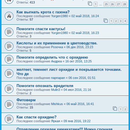
Ответы:
413
1
25
26
27
28
…
Как выгнать крота с газона?
Последнее сообщение
Yurgen1980
«
02 май 2018, 16:24
Ответы:
57
1
2
3
4
Помогите спасти кактусы!
Последнее сообщение
Yurgen1980
«
02 май 2018, 16:23
Ответы:
3
Кислоты и их применение в цветоводстве.
Последнее сообщение
Розочка
«
06 дек 2016, 23:23
Ответы:
5
Помогите определить что с орхидеею
Последнее сообщение
Андреа
«
16 окт 2016, 13:25
желтеет, темнеет лист орхидеи и покрывается точками.
Что де
Последнее сообщение
парпарап
«
06 сен 2016, 01:51
Помогите опознать вредителя
Последнее сообщение
Mulin3
«
04 июл 2016, 21:16
Ответы:
2
Фитоверм
Последнее сообщение
Mishkus
«
06 май 2016, 16:41
Ответы:
15
1
2
Как спасти орхидею?
Последнее сообщение
Яркая
«
09 янв 2016, 19:22
Отравление орхидеи химикатами!!! Нужна срочная