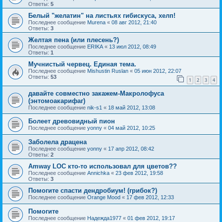
Ответы:
5
Белый "желатин" на листьях гибискуса, хелп!
Последнее сообщение
Murena
«
08 авг 2012, 21:40
Ответы:
3
Желтая пена (или плесень?)
Последнее сообщение
ERIKA
«
13 июл 2012, 08:49
Ответы:
1
Мучнистый червец. Единая тема.
Последнее сообщение
Mishustin Ruslan
«
05 июн 2012, 22:07
Ответы:
53
1
2
3
4
давайте совместно закажем-Макролофуса
(энтомоакарифаг)
Последнее сообщение
nik-s1
«
18 май 2012, 13:08
Болеет древовидный пион
Последнее сообщение
yonny
«
04 май 2012, 10:25
Заболела драцена
Последнее сообщение
yonny
«
17 апр 2012, 08:42
Ответы:
2
Amway LOC кто-то использовал для цветов??
Последнее сообщение
Annichka
«
23 фев 2012, 19:58
Ответы:
3
Помогите спасти дендробиум! (грибок?)
Последнее сообщение
Orange Mood
«
17 фев 2012, 12:33
Помогите
Последнее сообщение
Надежда1977
«
01 фев 2012, 19:17