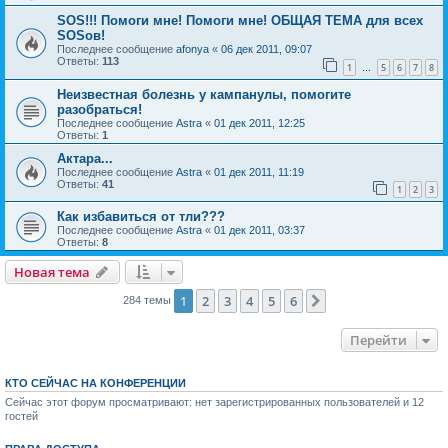
SOS!!! Помоги мне! Помоги мне! ОБЩАЯ ТЕМА для всех
SOSов!
Последнее сообщение
afonya
«
06 дек 2011, 09:07
Ответы:
113
1
5
6
7
8
…
Неизвестная болезнь у кампанулы, помогите
разобраться!
Последнее сообщение
Astra
«
01 дек 2011, 12:25
Ответы:
1
Актара...
Последнее сообщение
Astra
«
01 дек 2011, 11:19
Ответы:
41
1
2
3
Как избавиться от тли???
Последнее сообщение
Astra
«
01 дек 2011, 03:37
Ответы:
8
Новая тема
1
2
3
4
5
6
След.
284 темы
Перейти
КТО СЕЙЧАС НА КОНФЕРЕНЦИИ
Сейчас этот форум просматривают: нет зарегистрированных пользователей и 12
гостей