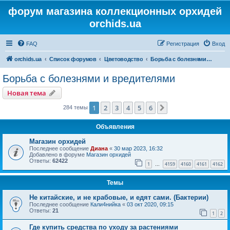
форум магазина коллекционных орхидей
orchids.ua
FAQ
Регистрация
Вход
orchids.ua
Список форумов
Цветоводство
Борьба с болезнями и вредителями
Борьба с болезнями и вредителями
Новая тема
1
2
3
4
5
6
След.
284 темы
Объявления
Магазин орхидей
Последнее сообщение
Диана
«
30 мар 2023, 16:32
Добавлено в форуме
Магазин орхидей
Ответы:
62422
1
4159
4160
4161
4162
…
Темы
Не китайские, и не крабовые, и едят сами. (Бактерии)
Последнее сообщение
Кали4нийка
«
03 окт 2020, 09:15
Ответы:
21
1
2
Где купить средства по уходу за растениями