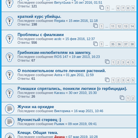
Последнее сообщение
Витул1ька
«
16 окт 2016, 01:51
Ответы:
121
1
6
7
8
9
…
краткий курс убийцы.
Последнее сообщение
Regata
«
15 июн 2016, 11:18
Ответы:
198
1
11
12
13
14
…
Проблемы с фиалками
Последнее сообщение
acdc
«
15 фев 2016, 12:37
Ответы:
556
1
35
36
37
38
…
Грибникам-нелюбителям на заметку.
Последнее сообщение
ROS 147
«
19 авг 2013, 16:23
Ответы:
67
1
2
3
4
5
О положительном опыте лечения растений.
Последнее сообщение
Astra
«
01 дек 2011, 11:59
Ответы:
61
1
2
3
4
5
Ромашки спрятались, поникли лютики (о гербицидах).
Последнее сообщение
Karasu
«
30 окт 2010, 15:30
Ответы:
26
1
2
Жучки на орхидее
Последнее сообщение
Викторика
«
16 мар 2021, 10:46
Мучнистый стервец :)
Последнее сообщение
Рыжик
«
09 ноя 2019, 09:41
Клещи. Общая тема.
Последнее сообщение
Диана
«
07 мар 2019, 10:28