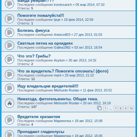
Ванда умирает???
Последнее сообщение
komissarich
«
05 мар 2014, 07:32
Ответы:
5
Помогите пожалуйста!!!
Последнее сообщение
Ірця
«
19 фев 2014, 22:59
Ответы:
1
Болезнь фикуса
Последнее сообщение
Алексей03
«
27 дек 2013, 01:03
Светлые пятна на орхидеях
Последнее сообщение
Galina1982
«
03 окт 2013, 16:54
Что это? Грибы?
Последнее сообщение
Asylum
«
30 авг 2013, 14:32
Ответы:
2
Что за вредитель? Помогите опознать! (фото)
Последнее сообщение
marti
«
25 мар 2013, 21:22
Ответы:
12
Ищу владельцев вредителей!!!
Последнее сообщение
Mishustin Ruslan
«
11 фев 2013, 20:52
Нематода, фитогельминты. Общая тема.
Последнее сообщение
Mishustin Ruslan
«
20 окт 2012, 16:19
Ответы:
147
1
7
8
9
10
…
Вредители хризантем
Последнее сообщение
Мариночка
«
18 авг 2012, 15:08
Ответы:
4
Пропадают гладиолусы
Последнее сообщение
Мариночка
«
18 авг 2012, 15:05