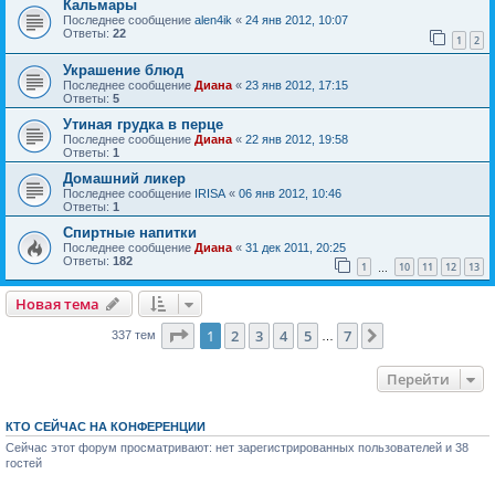
Кальмары
Последнее сообщение
alen4ik
«
24 янв 2012, 10:07
Ответы:
22
1
2
Украшение блюд
Последнее сообщение
Диана
«
23 янв 2012, 17:15
Ответы:
5
Утиная грудка в перце
Последнее сообщение
Диана
«
22 янв 2012, 19:58
Ответы:
1
Домашний ликер
Последнее сообщение
IRISA
«
06 янв 2012, 10:46
Ответы:
1
Спиртные напитки
Последнее сообщение
Диана
«
31 дек 2011, 20:25
Ответы:
182
1
10
11
12
13
…
Новая тема
Страница
1
из
7
1
2
3
4
5
7
След.
337 тем
…
Перейти
КТО СЕЙЧАС НА КОНФЕРЕНЦИИ
Сейчас этот форум просматривают: нет зарегистрированных пользователей и 38
гостей