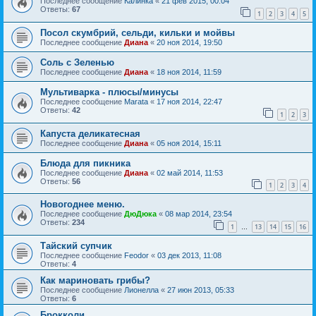
Последнее сообщение
Калинка
«
21 фев 2015, 00:04
Ответы:
67
1
2
3
4
5
Посол скумбрий, сельди, кильки и мойвы
Последнее сообщение
Диана
«
20 ноя 2014, 19:50
Соль с Зеленью
Последнее сообщение
Диана
«
18 ноя 2014, 11:59
Мультиварка - плюсы/минусы
Последнее сообщение
Marata
«
17 ноя 2014, 22:47
Ответы:
42
1
2
3
Капуста деликатесная
Последнее сообщение
Диана
«
05 ноя 2014, 15:11
Блюда для пикника
Последнее сообщение
Диана
«
02 май 2014, 11:53
Ответы:
56
1
2
3
4
Новогоднее меню.
Последнее сообщение
ДюДюка
«
08 мар 2014, 23:54
Ответы:
234
1
13
14
15
16
…
Тайский супчик
Последнее сообщение
Feodor
«
03 дек 2013, 11:08
Ответы:
4
Как мариновать грибы?
Последнее сообщение
Лионелла
«
27 июн 2013, 05:33
Ответы:
6
Брокколи