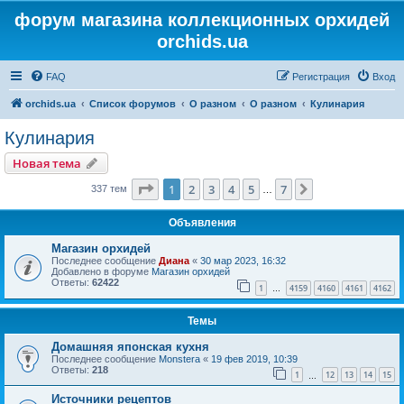
форум магазина коллекционных орхидей
orchids.ua
FAQ
Регистрация
Вход
orchids.ua
Список форумов
О разном
О разном
Кулинария
Кулинария
Новая тема
Страница
1
из
7
1
2
3
4
5
7
След.
337 тем
…
Объявления
Магазин орхидей
Последнее сообщение
Диана
«
30 мар 2023, 16:32
Добавлено в форуме
Магазин орхидей
Ответы:
62422
1
4159
4160
4161
4162
…
Темы
Домашняя японская кухня
Последнее сообщение
Monstera
«
19 фев 2019, 10:39
Ответы:
218
1
12
13
14
15
…
Источники рецептов