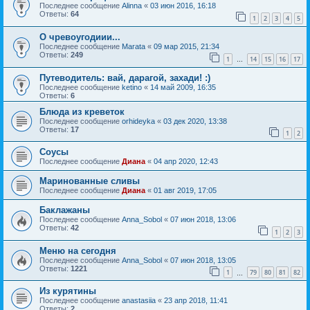
Последнее сообщение
Alinna
«
03 июн 2016, 16:18
Ответы:
64
1
2
3
4
5
О чревоугодиии...
Последнее сообщение
Marata
«
09 мар 2015, 21:34
Ответы:
249
1
14
15
16
17
…
Путеводитель: вай, дарагой, захади! :)
Последнее сообщение
ketino
«
14 май 2009, 16:35
Ответы:
6
Блюда из креветок
Последнее сообщение
orhideyka
«
03 дек 2020, 13:38
Ответы:
17
1
2
Соусы
Последнее сообщение
Диана
«
04 апр 2020, 12:43
Маринованные сливы
Последнее сообщение
Диана
«
01 авг 2019, 17:05
Баклажаны
Последнее сообщение
Anna_Sobol
«
07 июн 2018, 13:06
Ответы:
42
1
2
3
Меню на сегодня
Последнее сообщение
Anna_Sobol
«
07 июн 2018, 13:05
Ответы:
1221
1
79
80
81
82
…
Из курятины
Последнее сообщение
anastasiia
«
23 апр 2018, 11:41
Ответы:
2