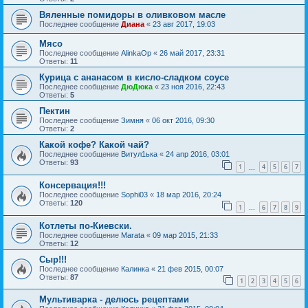
Вяленные помидоры в оливковом масле
Последнее сообщение
Диана
«
23 авг 2017, 19:03
Мясо
Последнее сообщение
AlinkaOp
«
26 май 2017, 23:31
Ответы:
11
Курица с ананасом в кисло-сладком соусе
Последнее сообщение
ДюДюка
«
23 ноя 2016, 22:43
Ответы:
5
Пектин
Последнее сообщение
Зимня
«
06 окт 2016, 09:30
Ответы:
2
Какой кофе? Какой чай?
Последнее сообщение
Витул1ька
«
24 апр 2016, 03:01
Ответы:
93
1
4
5
6
7
…
Консервация!!!
Последнее сообщение
Sophi03
«
18 мар 2016, 20:24
Ответы:
120
1
6
7
8
9
…
Котлеты по-Киевски.
Последнее сообщение
Marata
«
09 мар 2015, 21:33
Ответы:
12
Сыр!!!
Последнее сообщение
Калинка
«
21 фев 2015, 00:07
Ответы:
87
1
2
3
4
5
6
Мультиварка - делюсь рецептами