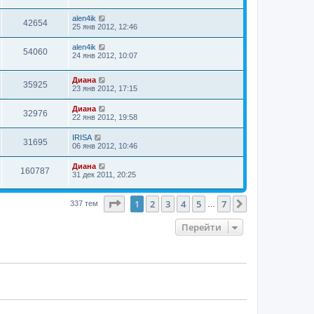
alen4ik
42654
25 янв 2012, 12:46
alen4ik
54060
24 янв 2012, 10:07
Диана
35925
23 янв 2012, 17:15
Диана
32976
22 янв 2012, 19:58
IRISA
31695
06 янв 2012, 10:46
Диана
160787
31 дек 2011, 20:25
Страница
1
из
7
1
2
3
4
5
7
След.
337 тем
…
Перейти