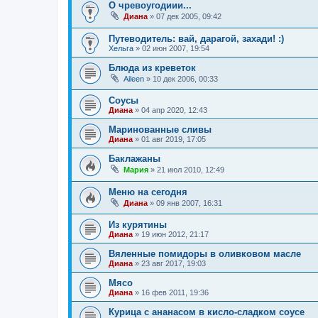
О чревоугодиии...
Диана
»
07 дек 2005, 09:42
Путеводитель: вай, дарагой, захади! :)
Хельга
»
02 июн 2007, 19:54
Блюда из креветок
Aileen
»
10 дек 2006, 00:33
Соусы
Диана
»
04 апр 2020, 12:43
Маринованные сливы
Диана
»
01 авг 2019, 17:05
Баклажаны
Мария
»
21 июл 2010, 12:49
Меню на сегодня
Диана
»
09 янв 2007, 16:31
Из курятины
Диана
»
19 июн 2012, 21:17
Вяленные помидоры в оливковом масле
Диана
»
23 авг 2017, 19:03
Мясо
Диана
»
16 фев 2011, 19:36
Курица с ананасом в кисло-сладком соусе