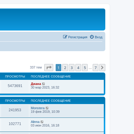
Регистрация
Вход
Страница
1
из
7
1
2
3
4
5
7
След.
337 тем
…
ПРОСМОТРЫ
ПОСЛЕДНЕЕ СООБЩЕНИЕ
Диана
5473691
30 мар 2023, 16:32
ПРОСМОТРЫ
ПОСЛЕДНЕЕ СООБЩЕНИЕ
Monstera
241953
19 фев 2019, 10:39
Alinna
102771
03 июн 2016, 16:18