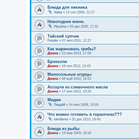
Блюда для пикника
Natta
»
13 сен 2006, 21:27
Новогоднее меню.
Plyusha
»
09 дек 2005, 17:31
Тайский супчик
Feodor
»
07 июл 2011, 12:27
Как мариновать грибы?
Диана
»
22 июн 2013, 17:06
Брокколи
Диана
»
16 сен 2012, 13:43
Малосольные огурцы
Диана
»
08 май 2010, 16:22
Ассорти из сливочного масла
Диана
»
17 июн 2012, 19:25
Мидии
ЛюдаМ
»
14 июл 2008, 10:09
Что можно готовить в горшочках???
kievflorist
»
01 дек 2010, 18:40
Блюда из рыбы
Диана
»
19 мар 2009, 18:18