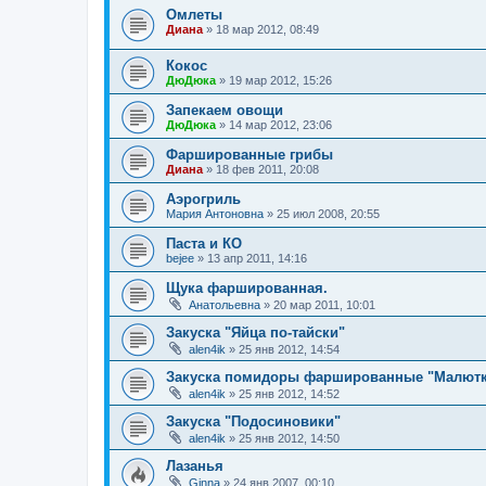
Омлеты
Диана
»
18 мар 2012, 08:49
Кокос
ДюДюка
»
19 мар 2012, 15:26
Запекаем овощи
ДюДюка
»
14 мар 2012, 23:06
Фаршированные грибы
Диана
»
18 фев 2011, 20:08
Аэрогриль
Мария Антоновна
»
25 июл 2008, 20:55
Паста и КО
bejee
»
13 апр 2011, 14:16
Щука фаршированная.
Анатольевна
»
20 мар 2011, 10:01
Закуска "Яйца по-тайски"
alen4ik
»
25 янв 2012, 14:54
Закуска помидоры фаршированные "Малют
alen4ik
»
25 янв 2012, 14:52
Закуска "Подосиновики"
alen4ik
»
25 янв 2012, 14:50
Лазанья
Ginna
»
24 янв 2007, 00:10