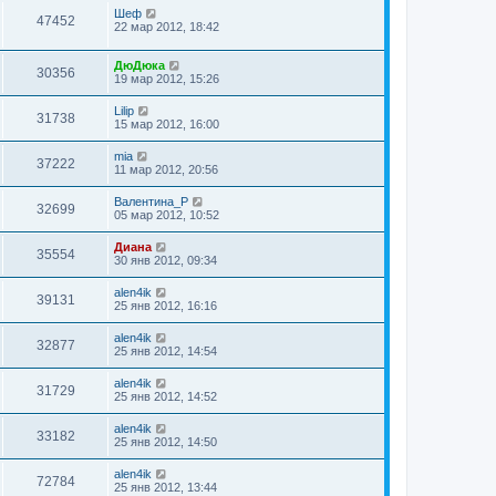
Шеф
47452
22 мар 2012, 18:42
ДюДюка
30356
19 мар 2012, 15:26
Lilip
31738
15 мар 2012, 16:00
mia
37222
11 мар 2012, 20:56
Валентина_Р
32699
05 мар 2012, 10:52
Диана
35554
30 янв 2012, 09:34
alen4ik
39131
25 янв 2012, 16:16
alen4ik
32877
25 янв 2012, 14:54
alen4ik
31729
25 янв 2012, 14:52
alen4ik
33182
25 янв 2012, 14:50
alen4ik
72784
25 янв 2012, 13:44