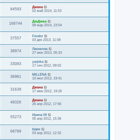
Диана
84593
02 май 2014, 11:53
ДюДюка
168744
08 мар 2014, 23:54
Feodor
37557
03 дек 2013, 11:08
Лионелла
38974
27 июн 2013, 05:33
yarjnka
33083
17 сен 2012, 09:02
MILLENA
36981
10 июл 2012, 19:41
Диана
31639
17 июн 2012, 19:26
Диана
49326
26 апр 2012, 17:56
Ирина 09
55273
05 апр 2012, 15:36
bejee
68789
03 апр 2012, 12:32