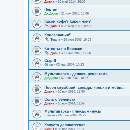
Диана
»
10 май 2014, 16:06
Пектин
ДюДюка
»
21 июн 2015, 10:06
Какой кофе? Какой чай?
Диана
»
23 мар 2007, 10:14
Консервация!!!
Tetana
»
28 июл 2008, 16:03
Котлеты по-Киевски.
Диана
»
17 янв 2010, 17:56
Сыр!!!
Ginna
»
03 мар 2007, 10:23
Мультиварка - делюсь рецептами
ДюДюка
»
07 ноя 2007, 10:07
Посол скумбрий, сельди, кильки и мойвы
Диана
»
20 ноя 2014, 19:50
Соль с Зеленью
Диана
»
18 ноя 2014, 11:59
Мультиварка - плюсы/минусы
Епичка
»
05 фев 2009, 15:22
Капуста деликатесная
Диана
»
05 ноя 2014, 15:11