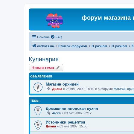
форум магазина 
Ссылки
FAQ
orchids.ua
Список форумов
О разном
О разном
К
Кулинария
Новая тема
ОБЪЯВЛЕНИЯ
Магазин орхидей
Диана
»
26 июн 2009, 18:10
» в форуме
Магазин орх
ТЕМЫ
Домашняя японская кухня
Aileen
»
03 окт 2006, 22:12
Источники рецептов
Диана
»
03 янв 2007, 15:55