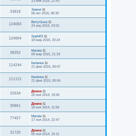
23 ноя 2016, 22:43
Зимня
33918
06 окт 2016, 09:30
Витул1ька
124083
24 апр 2016, 03:01
Sophi03
124664
18 мар 2016, 20:24
Marata
38352
09 мар 2015, 21:33
Калинка
114244
21 фев 2015, 00:07
Калинка
111121
21 фев 2015, 00:04
Диана
31634
20 ноя 2014, 19:50
Диана
30861
18 ноя 2014, 11:59
Marata
77457
17 ноя 2014, 22:47
Диана
31720
05 ноя 2014, 15:11