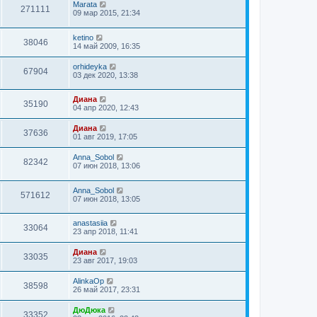
Marata
271111
09 мар 2015, 21:34
ketino
38046
14 май 2009, 16:35
orhideyka
67904
03 дек 2020, 13:38
Диана
35190
04 апр 2020, 12:43
Диана
37636
01 авг 2019, 17:05
Anna_Sobol
82342
07 июн 2018, 13:06
Anna_Sobol
571612
07 июн 2018, 13:05
anastasiia
33064
23 апр 2018, 11:41
Диана
33035
23 авг 2017, 19:03
AlinkaOp
38598
26 май 2017, 23:31
ДюДюка
33352