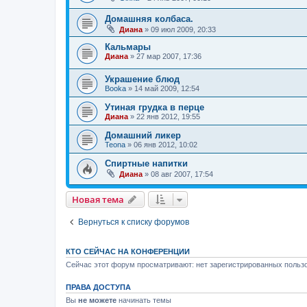
Домашняя колбаса.
Диана
»
09 июл 2009, 20:33
Кальмары
Диана
»
27 мар 2007, 17:36
Украшение блюд
Booka
»
14 май 2009, 12:54
Утиная грудка в перце
Диана
»
22 янв 2012, 19:55
Домашний ликер
Teona
»
06 янв 2012, 10:02
Спиртные напитки
Диана
»
08 авг 2007, 17:54
Новая тема
Вернуться к списку форумов
КТО СЕЙЧАС НА КОНФЕРЕНЦИИ
Сейчас этот форум просматривают: нет зарегистрированных пользо
ПРАВА ДОСТУПА
Вы
не можете
начинать темы