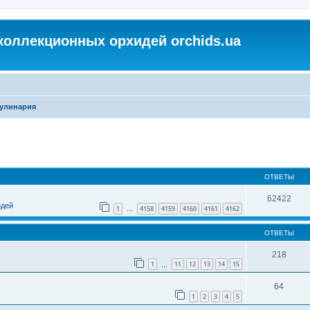
коллекционных орхидей orchids.ua
улинария
ОТВЕТЫ
62422
идей
1
4158
4159
4160
4161
4162
…
ОТВЕТЫ
218
1
11
12
13
14
15
…
64
1
2
3
4
5