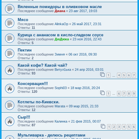
Вяленные помидоры в оливковом масле
Последнее сообщение
Диана
«
23 авг 2017, 19:03
Мясо
Последнее сообщение
AlinkaOp
«
26 май 2017, 23:31
Ответы:
11
Курица с ананасом в кисло-сладком соусе
Последнее сообщение
ДюДюка
«
23 ноя 2016, 22:43
Ответы:
5
Пектин
Последнее сообщение
Зимня
«
06 окт 2016, 09:30
Ответы:
2
Какой кофе? Какой чай?
Последнее сообщение
Витул1ька
«
24 апр 2016, 03:01
Ответы:
93
1
4
5
6
7
…
Консервация!!!
Последнее сообщение
Sophi03
«
18 мар 2016, 20:24
Ответы:
120
1
6
7
8
9
…
Котлеты по-Киевски.
Последнее сообщение
Marata
«
09 мар 2015, 21:33
Ответы:
12
Сыр!!!
Последнее сообщение
Калинка
«
21 фев 2015, 00:07
Ответы:
87
1
2
3
4
5
6
Мультиварка - делюсь рецептами