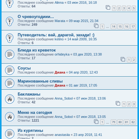
Последнее сообщение
Alinna
«
03 июн 2016, 16:18
Ответы:
64
1
2
3
4
5
О чревоугодиии...
Последнее сообщение
Marata
«
09 мар 2015, 21:34
Ответы:
249
1
14
15
16
17
…
Путеводитель: вай, дарагой, захади! :)
Последнее сообщение
ketino
«
14 май 2009, 16:35
Ответы:
6
Блюда из креветок
Последнее сообщение
orhideyka
«
03 дек 2020, 13:38
Ответы:
17
1
2
Соусы
Последнее сообщение
Диана
«
04 апр 2020, 12:43
Маринованные сливы
Последнее сообщение
Диана
«
01 авг 2019, 17:05
Баклажаны
Последнее сообщение
Anna_Sobol
«
07 июн 2018, 13:06
Ответы:
42
1
2
3
Меню на сегодня
Последнее сообщение
Anna_Sobol
«
07 июн 2018, 13:05
Ответы:
1221
1
79
80
81
82
…
Из курятины
Последнее сообщение
anastasiia
«
23 апр 2018, 11:41
Ответы:
2