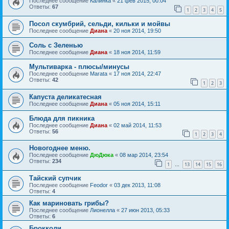
Последнее сообщение
Калинка
«
21 фев 2015, 00:04
Ответы:
67
1
2
3
4
5
Посол скумбрий, сельди, кильки и мойвы
Последнее сообщение
Диана
«
20 ноя 2014, 19:50
Соль с Зеленью
Последнее сообщение
Диана
«
18 ноя 2014, 11:59
Мультиварка - плюсы/минусы
Последнее сообщение
Marata
«
17 ноя 2014, 22:47
Ответы:
42
1
2
3
Капуста деликатесная
Последнее сообщение
Диана
«
05 ноя 2014, 15:11
Блюда для пикника
Последнее сообщение
Диана
«
02 май 2014, 11:53
Ответы:
56
1
2
3
4
Новогоднее меню.
Последнее сообщение
ДюДюка
«
08 мар 2014, 23:54
Ответы:
234
1
13
14
15
16
…
Тайский супчик
Последнее сообщение
Feodor
«
03 дек 2013, 11:08
Ответы:
4
Как мариновать грибы?
Последнее сообщение
Лионелла
«
27 июн 2013, 05:33
Ответы:
6
Брокколи