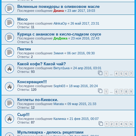
Вяленные помидоры в оливковом масле
Последнее сообщение
Диана
«
23 авг 2017, 19:03
Мясо
Последнее сообщение
AlinkaOp
«
26 май 2017, 23:31
Ответы:
11
Курица с ананасом в кисло-сладком соусе
Последнее сообщение
ДюДюка
«
23 ноя 2016, 22:43
Ответы:
5
Пектин
Последнее сообщение
Зимня
«
06 окт 2016, 09:30
Ответы:
2
Какой кофе? Какой чай?
Последнее сообщение
Витул1ька
«
24 апр 2016, 03:01
Ответы:
93
1
4
5
6
7
…
Консервация!!!
Последнее сообщение
Sophi03
«
18 мар 2016, 20:24
Ответы:
120
1
6
7
8
9
…
Котлеты по-Киевски.
Последнее сообщение
Marata
«
09 мар 2015, 21:33
Ответы:
12
Сыр!!!
Последнее сообщение
Калинка
«
21 фев 2015, 00:07
Ответы:
87
1
2
3
4
5
6
Мультиварка - делюсь рецептами