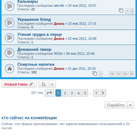
Кальмары
Последнее сообщение
alen4ik
«
24 янв 2012, 10:07
Ответы:
22
1
2
Украшение блюд
Последнее сообщение
Диана
«
23 янв 2012, 17:15
Ответы:
5
Утиная грудка в перце
Последнее сообщение
Диана
«
22 янв 2012, 19:58
Ответы:
1
Домашний ликер
Последнее сообщение
IRISA
«
06 янв 2012, 10:46
Ответы:
1
Спиртные напитки
Последнее сообщение
Диана
«
31 дек 2011, 20:25
Ответы:
182
1
10
11
12
13
…
Новая тема
Страница
1
из
7
1
2
3
4
5
7
След.
337 тем
…
Перейти
КТО СЕЙЧАС НА КОНФЕРЕНЦИИ
Сейчас этот форум просматривают: нет зарегистрированных пользователей и 20
гостей