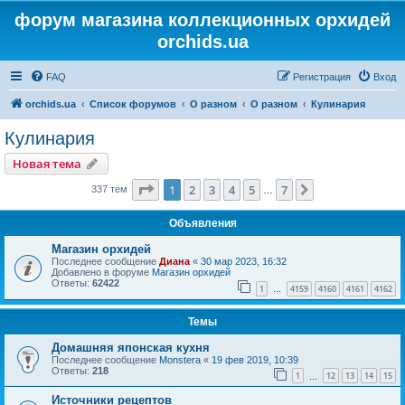
форум магазина коллекционных орхидей
orchids.ua
FAQ
Регистрация
Вход
orchids.ua
Список форумов
О разном
О разном
Кулинария
Кулинария
Новая тема
Страница
1
из
7
1
2
3
4
5
7
След.
337 тем
…
Объявления
Магазин орхидей
Последнее сообщение
Диана
«
30 мар 2023, 16:32
Добавлено в форуме
Магазин орхидей
Ответы:
62422
1
4159
4160
4161
4162
…
Темы
Домашняя японская кухня
Последнее сообщение
Monstera
«
19 фев 2019, 10:39
Ответы:
218
1
12
13
14
15
…
Источники рецептов