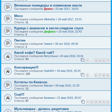
Вяленные помидоры в оливковом масле
Последнее сообщение
Диана
«
23 авг 2017, 19:03
Мясо
Последнее сообщение
AlinkaOp
«
26 май 2017, 23:31
Ответы:
11
Курица с ананасом в кисло-сладком соусе
Последнее сообщение
ДюДюка
«
23 ноя 2016, 22:43
Ответы:
5
Пектин
Последнее сообщение
Зимня
«
06 окт 2016, 09:30
Ответы:
2
Какой кофе? Какой чай?
Последнее сообщение
Витул1ька
«
24 апр 2016, 03:01
Ответы:
93
1
4
5
6
7
…
Консервация!!!
Последнее сообщение
Sophi03
«
18 мар 2016, 20:24
Ответы:
120
1
6
7
8
9
…
Котлеты по-Киевски.
Последнее сообщение
Marata
«
09 мар 2015, 21:33
Ответы:
12
Сыр!!!
Последнее сообщение
Калинка
«
21 фев 2015, 00:07
Ответы:
87
1
2
3
4
5
6
Мультиварка - делюсь рецептами