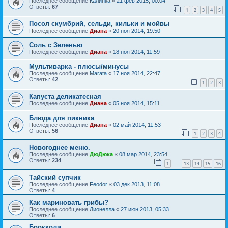
Последнее сообщение
Калинка
«
21 фев 2015, 00:04
Ответы:
67
1
2
3
4
5
Посол скумбрий, сельди, кильки и мойвы
Последнее сообщение
Диана
«
20 ноя 2014, 19:50
Соль с Зеленью
Последнее сообщение
Диана
«
18 ноя 2014, 11:59
Мультиварка - плюсы/минусы
Последнее сообщение
Marata
«
17 ноя 2014, 22:47
Ответы:
42
1
2
3
Капуста деликатесная
Последнее сообщение
Диана
«
05 ноя 2014, 15:11
Блюда для пикника
Последнее сообщение
Диана
«
02 май 2014, 11:53
Ответы:
56
1
2
3
4
Новогоднее меню.
Последнее сообщение
ДюДюка
«
08 мар 2014, 23:54
Ответы:
234
1
13
14
15
16
…
Тайский супчик
Последнее сообщение
Feodor
«
03 дек 2013, 11:08
Ответы:
4
Как мариновать грибы?
Последнее сообщение
Лионелла
«
27 июн 2013, 05:33
Ответы:
6
Брокколи