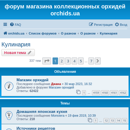
форум магазина коллекционных орхидей
orchids.ua
FAQ
Регистрация
Вход
orchids.ua
Список форумов
О разном
О разном
Кулинария
Кулинария
Новая тема
Страница
1
из
7
1
2
3
4
5
7
След.
337 тем
…
Объявления
Магазин орхидей
Последнее сообщение
Диана
«
30 мар 2023, 16:32
Добавлено в форуме
Магазин орхидей
Ответы:
62422
1
4159
4160
4161
4162
…
Темы
Домашняя японская кухня
Последнее сообщение
Monstera
«
19 фев 2019, 10:39
Ответы:
218
1
12
13
14
15
…
Источники рецептов