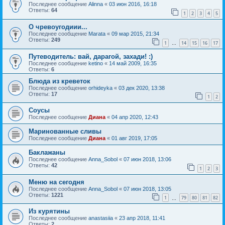
Последнее сообщение
Alinna
«
03 июн 2016, 16:18
Ответы:
64
1
2
3
4
5
О чревоугодиии...
Последнее сообщение
Marata
«
09 мар 2015, 21:34
Ответы:
249
1
14
15
16
17
…
Путеводитель: вай, дарагой, захади! :)
Последнее сообщение
ketino
«
14 май 2009, 16:35
Ответы:
6
Блюда из креветок
Последнее сообщение
orhideyka
«
03 дек 2020, 13:38
Ответы:
17
1
2
Соусы
Последнее сообщение
Диана
«
04 апр 2020, 12:43
Маринованные сливы
Последнее сообщение
Диана
«
01 авг 2019, 17:05
Баклажаны
Последнее сообщение
Anna_Sobol
«
07 июн 2018, 13:06
Ответы:
42
1
2
3
Меню на сегодня
Последнее сообщение
Anna_Sobol
«
07 июн 2018, 13:05
Ответы:
1221
1
79
80
81
82
…
Из курятины
Последнее сообщение
anastasiia
«
23 апр 2018, 11:41
Ответы:
2