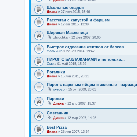
Школьные оладьи
Диана
»
27 июл 2015, 15:46
Расстегаи с капустой и фаршем
Диана
»
12 авг 2015, 12:39
Широкая Масленица
zlatochka
»
12 фев 2007, 20:05
Быстрое отделение желтков от белков.
фламинго
»
22 ноя 2014, 19:42
ПИРОГ С БАКЛАЖАНАМИ и не только...
Сью
»
01 май 2015, 15:29
Рогалики
Диана
»
15 янв 2011, 20:21
Пирог с вареным яйцом и зеленью - вариац
svet-zp
»
15 окт 2009, 20:01
Пирожки
Диана
»
12 апр 2007, 15:37
Сметанник
Диана
»
12 мар 2007, 14:25
Best Pizza
Диана
»
28 янв 2007, 13:54