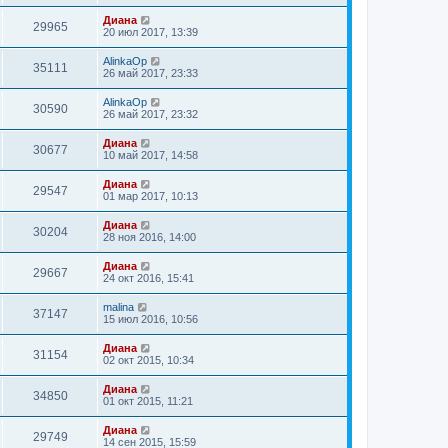
Диана
29965
20 июл 2017, 13:39
AlinkaOp
35111
26 май 2017, 23:33
AlinkaOp
30590
26 май 2017, 23:32
Диана
30677
10 май 2017, 14:58
Диана
29547
01 мар 2017, 10:13
Диана
30204
28 ноя 2016, 14:00
Диана
29667
24 окт 2016, 15:41
malina
37147
15 июл 2016, 10:56
Диана
31154
02 окт 2015, 10:34
Диана
34850
01 окт 2015, 11:21
Диана
29749
14 сен 2015, 15:59