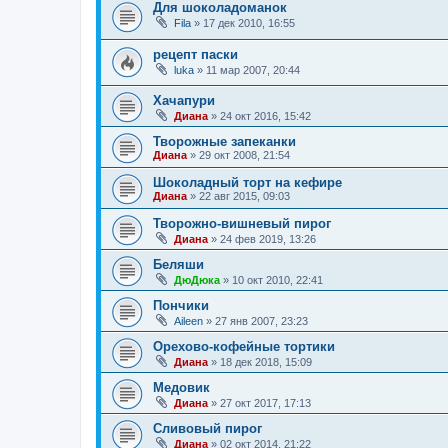
Для шоколадоманок
Fila
»
17 дек 2010, 16:55
рецепт паски
luka
»
11 мар 2007, 20:44
Хачапури
Диана
»
24 окт 2016, 15:42
Творожные запеканки
Диана
»
29 окт 2008, 21:54
Шоколадный торт на кефире
Диана
»
22 авг 2015, 09:03
Творожно-вишневый пирог
Диана
»
24 фев 2019, 13:26
Беляши
ДюДюка
»
10 окт 2010, 22:41
Пончики
Aileen
»
27 янв 2007, 23:23
Орехово-кофейные тортики
Диана
»
18 дек 2018, 15:09
Медовик
Диана
»
27 окт 2017, 17:13
Сливовый пирог
Диана
»
02 окт 2014, 21:22