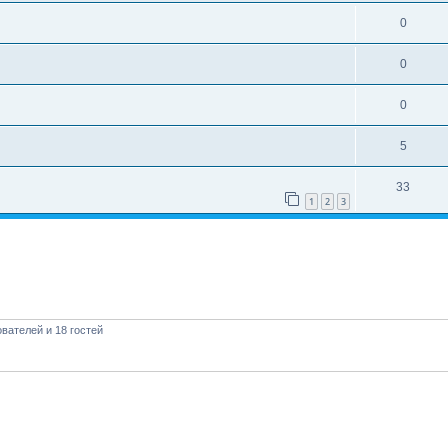
0
0
0
5
33
1
2
3
вателей и 18 гостей