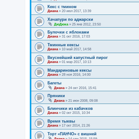
Кекс с тмином
Диана
»
20 июл 2017, 13:39
Хачапури по аджарски
ДюДюка
»
25 янв 2012, 23:50
Булочки с яблоками
Диана
»
31 окт 2016, 17:03
Тминные кексы
Диана
»
10 май 2017, 14:58
Вкуснейший капустный пирог
Диана
»
01 мар 2017, 10:13
Мандариновые кексы
Диана
»
28 ноя 2016, 14:00
Багеты
Диана
»
24 окт 2016, 15:41
Пряники
Диана
»
21 июн 2008, 09:08
Блинчики из кабачков
Диана
»
02 окт 2015, 10:34
Время тыквы
Диана
»
17 окт 2014, 21:26
Торт «ПАНЧО» с вишней
Диана
»
14 сен 2015, 15:59