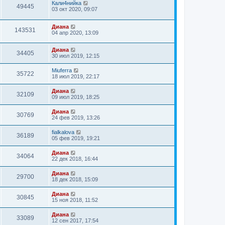
Кали4нийка
49445
03 окт 2020, 09:07
Диана
143531
04 апр 2020, 13:09
Диана
34405
30 июл 2019, 12:15
Miuferra
35722
18 июл 2019, 22:17
Диана
32109
09 июл 2019, 18:25
Диана
30769
24 фев 2019, 13:26
fialkalova
36189
05 фев 2019, 19:21
Диана
34064
22 дек 2018, 16:44
Диана
29700
18 дек 2018, 15:09
Диана
30845
15 ноя 2018, 11:52
Диана
33089
12 сен 2017, 17:54