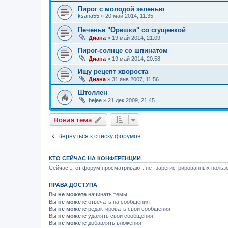
Пирог с молодой зеленью
ksana55
»
20 май 2014, 11:35
Печенье "Орешки" со сгущенкой
Диана
»
19 май 2014, 21:09
Пирог-солнце со шпинатом
Диана
»
19 май 2014, 20:58
Ищу рецепт хвороста
Диана
»
31 янв 2007, 11:56
Штоллен
bejee
»
21 дек 2009, 21:45
Новая тема
Вернуться к списку форумов
КТО СЕЙЧАС НА КОНФЕРЕНЦИИ
Сейчас этот форум просматривают: нет зарегистрированных пользо
ПРАВА ДОСТУПА
Вы
не можете
начинать темы
Вы
не можете
отвечать на сообщения
Вы
не можете
редактировать свои сообщения
Вы
не можете
удалять свои сообщения
Вы
не можете
добавлять вложения