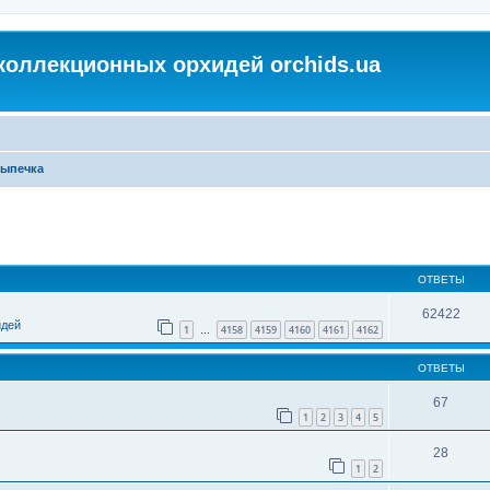
коллекционных орхидей orchids.ua
ыпечка
ОТВЕТЫ
62422
идей
1
4158
4159
4160
4161
4162
…
ОТВЕТЫ
67
1
2
3
4
5
28
1
2