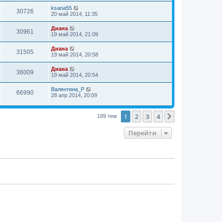
ksana55
30726
20 май 2014, 11:35
Диана
30961
19 май 2014, 21:09
Диана
31505
19 май 2014, 20:58
Диана
36009
19 май 2014, 20:54
Валентина_Р
66990
28 апр 2014, 20:09
1
2
3
4
След.
189 тем
Перейти