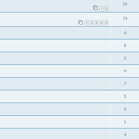
15
1
2
73
1
2
3
4
5
4
6
2
0
7
5
0
1
4