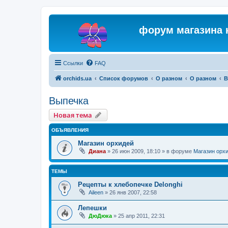
форум магазина 
Ссылки
FAQ
orchids.ua
Список форумов
О разном
О разном
В
Выпечка
Новая тема
ОБЪЯВЛЕНИЯ
Магазин орхидей
Диана
»
26 июн 2009, 18:10
» в форуме
Магазин орх
ТЕМЫ
Рецепты к хлебопечке Delonghi
Aileen
»
26 янв 2007, 22:58
Лепешки
ДюДюка
»
25 апр 2011, 22:31