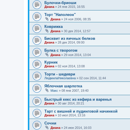
Булочки-бриоши
Диана
»
24 янв 2015, 16:55
Торт "Наполеон"
Диана
»
24 ноя 2006, 08:35
Коврижка
Диана
»
30 дек 2014, 12:57
Бисквит из яичных белков
Диана
»
28 дек 2014, 09:00
Булка с творогом
Диана
»
29 ноя 2014, 13:04
Курник
Диана
»
02 ноя 2014, 13:08
Торти - шедеври
ЛюдмилаНиколаевна
»
02 сен 2014, 11:44
Яблочная шарлотка
Макс
»
08 янв 2007, 19:40
Быстрый кекс из кефира и варенья
Диана
»
30 авг 2014, 20:21
Тарт с вишней и пудинговой начинкой
Диана
»
10 июл 2014, 13:16
Сочни
Диана
»
24 июн 2014, 16:03