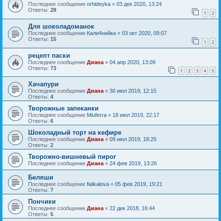
Последнее сообщение
orhideyka
«
03 дек 2020, 13:24
Ответы:
28
1
2
Для шоколадоманок
Последнее сообщение
Кали4нийка
«
03 окт 2020, 09:07
Ответы:
15
1
2
рецепт паски
Последнее сообщение
Диана
«
04 апр 2020, 13:09
Ответы:
73
1
2
3
4
5
Хачапури
Последнее сообщение
Диана
«
30 июл 2019, 12:15
Ответы:
4
Творожные запеканки
Последнее сообщение
Miuferra
«
18 июл 2019, 22:17
Ответы:
6
Шоколадный торт на кефире
Последнее сообщение
Диана
«
09 июл 2019, 18:25
Ответы:
2
Творожно-вишневый пирог
Последнее сообщение
Диана
«
24 фев 2019, 13:26
Беляши
Последнее сообщение
fialkalova
«
05 фев 2019, 19:21
Ответы:
7
Пончики
Последнее сообщение
Диана
«
22 дек 2018, 16:44
Ответы:
5