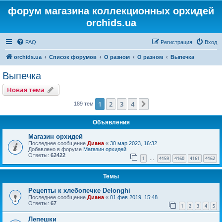
форум магазина коллекционных орхидей
orchids.ua
FAQ
Регистрация
Вход
orchids.ua
Список форумов
О разном
О разном
Выпечка
Выпечка
Новая тема
1
2
3
4
След.
189 тем
Объявления
Магазин орхидей
Последнее сообщение
Диана
«
30 мар 2023, 16:32
Добавлено в форуме
Магазин орхидей
Ответы:
62422
1
4159
4160
4161
4162
…
Темы
Рецепты к хлебопечке Delonghi
Последнее сообщение
Диана
«
01 фев 2019, 15:48
Ответы:
67
1
2
3
4
5
Лепешки