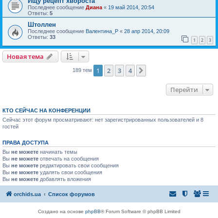
Ищу рецепт хвороста
Последнее сообщение
Диана
«
19 май 2014, 20:54
Ответы:
5
Штоллен
Последнее сообщение
Валентина_Р
«
28 апр 2014, 20:09
Ответы:
33
1
2
3
Новая тема
1
2
3
4
След.
189 тем
Перейти
КТО СЕЙЧАС НА КОНФЕРЕНЦИИ
Сейчас этот форум просматривают: нет зарегистрированных пользователей и 8
гостей
ПРАВА ДОСТУПА
Вы
не можете
начинать темы
Вы
не можете
отвечать на сообщения
Вы
не можете
редактировать свои сообщения
Вы
не можете
удалять свои сообщения
Вы
не можете
добавлять вложения
orchids.ua
Список форумов
Создано на основе
phpBB
® Forum Software © phpBB Limited