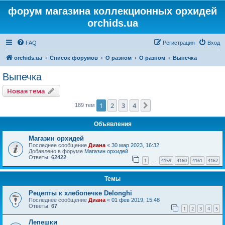
форум магазина коллекционных орхидей
orchids.ua
FAQ
Регистрация
Вход
orchids.ua
Список форумов
О разном
О разном
Выпечка
Выпечка
Новая тема
1
2
3
4
След.
189 тем
Объявления
Магазин орхидей
Последнее сообщение
Диана
«
30 мар 2023, 16:32
Добавлено в форуме
Магазин орхидей
Ответы:
62422
1
4159
4160
4161
4162
…
Темы
Рецепты к хлебопечке Delonghi
Последнее сообщение
Диана
«
01 фев 2019, 15:48
Ответы:
67
1
2
3
4
5
Лепешки