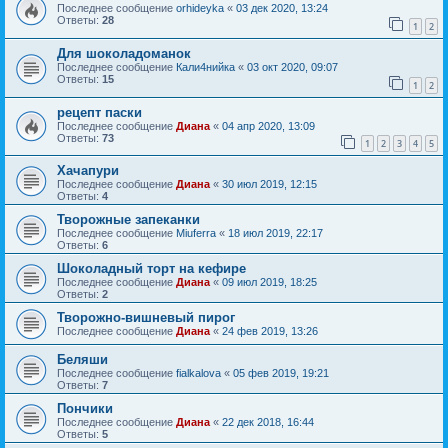
Последнее сообщение
orhideyka
«
03 дек 2020, 13:24
Ответы:
28
1
2
Для шоколадоманок
Последнее сообщение
Кали4нийка
«
03 окт 2020, 09:07
Ответы:
15
1
2
рецепт паски
Последнее сообщение
Диана
«
04 апр 2020, 13:09
Ответы:
73
1
2
3
4
5
Хачапури
Последнее сообщение
Диана
«
30 июл 2019, 12:15
Ответы:
4
Творожные запеканки
Последнее сообщение
Miuferra
«
18 июл 2019, 22:17
Ответы:
6
Шоколадный торт на кефире
Последнее сообщение
Диана
«
09 июл 2019, 18:25
Ответы:
2
Творожно-вишневый пирог
Последнее сообщение
Диана
«
24 фев 2019, 13:26
Беляши
Последнее сообщение
fialkalova
«
05 фев 2019, 19:21
Ответы:
7
Пончики
Последнее сообщение
Диана
«
22 дек 2018, 16:44
Ответы:
5