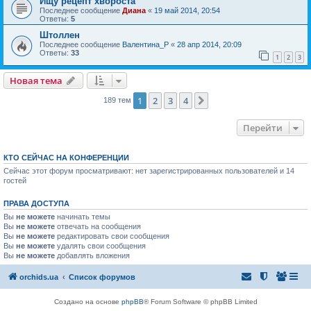
Ищу рецепт хвороста
Последнее сообщение
Диана
«
19 май 2014, 20:54
Ответы:
5
Штоллен
Последнее сообщение
Валентина_Р
«
28 апр 2014, 20:09
Ответы:
33
1
2
3
Новая тема
1
2
3
4
След.
189 тем
Перейти
КТО СЕЙЧАС НА КОНФЕРЕНЦИИ
Сейчас этот форум просматривают: нет зарегистрированных пользователей и 14
гостей
ПРАВА ДОСТУПА
Вы
не можете
начинать темы
Вы
не можете
отвечать на сообщения
Вы
не можете
редактировать свои сообщения
Вы
не можете
удалять свои сообщения
Вы
не можете
добавлять вложения
orchids.ua
Список форумов
Создано на основе
phpBB
® Forum Software © phpBB Limited