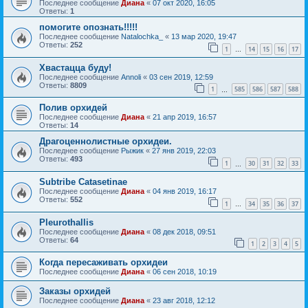
Последнее сообщение
Диана
«
07 окт 2020, 16:05
Ответы:
1
помогите опознать!!!!!
Последнее сообщение
Natalochka_
«
13 мар 2020, 19:47
Ответы:
252
1
14
15
16
17
…
Хвастацца буду!
Последнее сообщение
Annoli
«
03 сен 2019, 12:59
Ответы:
8809
1
585
586
587
588
…
Полив орхидей
Последнее сообщение
Диана
«
21 апр 2019, 16:57
Ответы:
14
Драгоценнолистные орхидеи.
Последнее сообщение
Рыжик
«
27 янв 2019, 22:03
Ответы:
493
1
30
31
32
33
…
Subtribe Catasetinae
Последнее сообщение
Диана
«
04 янв 2019, 16:17
Ответы:
552
1
34
35
36
37
…
Pleurothallis
Последнее сообщение
Диана
«
08 дек 2018, 09:51
Ответы:
64
1
2
3
4
5
Когда пересаживать орхидеи
Последнее сообщение
Диана
«
06 сен 2018, 10:19
Заказы орхидей
Последнее сообщение
Диана
«
23 авг 2018, 12:12