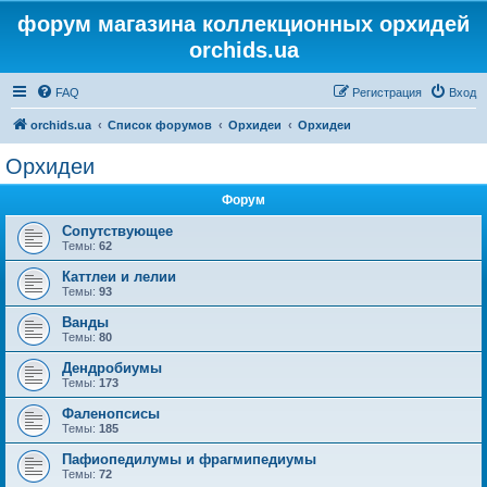
форум магазина коллекционных орхидей
orchids.ua
FAQ
Регистрация
Вход
orchids.ua
Список форумов
Орхидеи
Орхидеи
Орхидеи
Форум
Сопутствующее
Темы:
62
Каттлеи и лелии
Темы:
93
Ванды
Темы:
80
Дендробиумы
Темы:
173
Фаленопсисы
Темы:
185
Пафиопедилумы и фрагмипедиумы
Темы:
72