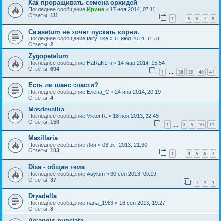
Как проращивать семена орхидей
Последнее сообщение
Ирина
«
17 ноя 2014, 07:11
Ответы:
111
1
5
6
7
8
…
Catasetum не хочет пускать корни.
Последнее сообщение
fairy_like
«
11 июл 2014, 11:31
Ответы:
2
Zygopetalum
Последнее сообщение
HaRaK1Ri
«
14 мар 2014, 15:54
Ответы:
604
1
38
39
40
41
…
Есть ли шанс спасти?
Последнее сообщение
Елена_С
«
24 янв 2014, 20:19
Ответы:
4
Masdevallia
Последнее сообщение
Viktor.R.
«
18 ноя 2013, 22:45
Ответы:
156
1
8
9
10
11
…
Maxillaria
Последнее сообщение
Лия
«
03 окт 2013, 21:30
Ответы:
103
1
4
5
6
7
…
Disa - общая тема
Последнее сообщение
Asylum
«
30 сен 2013, 00:19
Ответы:
37
1
2
3
Dryadella
Последнее сообщение
nana_1983
«
16 сен 2013, 19:27
Ответы:
8
Aerangis punctata