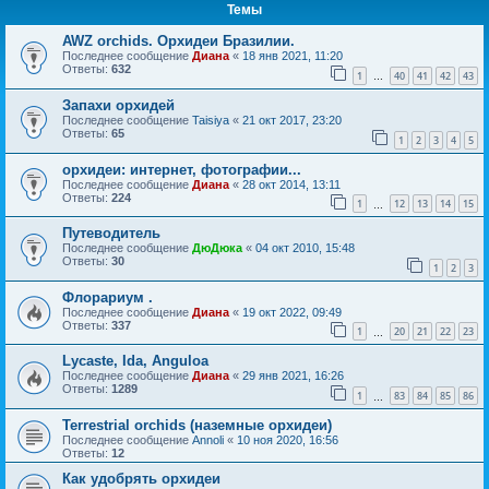
Темы
AWZ orchids. Орхидеи Бразилии.
Последнее сообщение
Диана
«
18 янв 2021, 11:20
Ответы:
632
1
40
41
42
43
…
Запахи орхидей
Последнее сообщение
Taisiya
«
21 окт 2017, 23:20
Ответы:
65
1
2
3
4
5
орхидеи: интернет, фотографии...
Последнее сообщение
Диана
«
28 окт 2014, 13:11
Ответы:
224
1
12
13
14
15
…
Путеводитель
Последнее сообщение
ДюДюка
«
04 окт 2010, 15:48
Ответы:
30
1
2
3
Флорариум .
Последнее сообщение
Диана
«
19 окт 2022, 09:49
Ответы:
337
1
20
21
22
23
…
Lycaste, Ida, Anguloa
Последнее сообщение
Диана
«
29 янв 2021, 16:26
Ответы:
1289
1
83
84
85
86
…
Terrestrial orchids (наземные орхидеи)
Последнее сообщение
Annoli
«
10 ноя 2020, 16:56
Ответы:
12
Как удобрять орхидеи