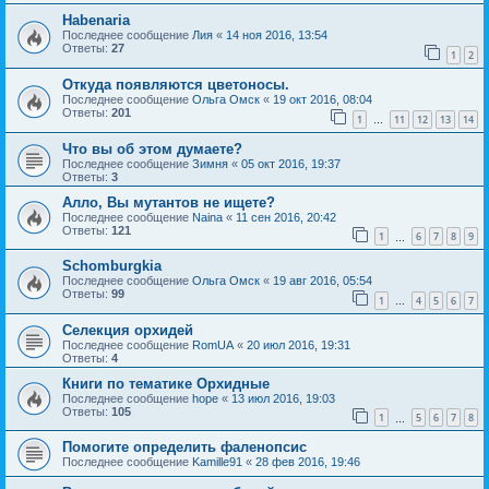
Habenaria
Последнее сообщение
Лия
«
14 ноя 2016, 13:54
Ответы:
27
1
2
Откуда появляются цветоносы.
Последнее сообщение
Ольга Омск
«
19 окт 2016, 08:04
Ответы:
201
1
11
12
13
14
…
Что вы об этом думаете?
Последнее сообщение
Зимня
«
05 окт 2016, 19:37
Ответы:
3
Алло, Вы мутантов не ищете?
Последнее сообщение
Naina
«
11 сен 2016, 20:42
Ответы:
121
1
6
7
8
9
…
Schomburgkia
Последнее сообщение
Ольга Омск
«
19 авг 2016, 05:54
Ответы:
99
1
4
5
6
7
…
Селекция орхидей
Последнее сообщение
RomUA
«
20 июл 2016, 19:31
Ответы:
4
Книги по тематике Орхидные
Последнее сообщение
hope
«
13 июл 2016, 19:03
Ответы:
105
1
5
6
7
8
…
Помогите определить фаленопсис
Последнее сообщение
Kamille91
«
28 фев 2016, 19:46