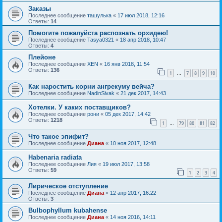
Заказы
Последнее сообщение
ташулька
«
17 июл 2018, 12:16
Ответы:
14
Помогите пожалуйста распознать орхидею!
Последнее сообщение
Tasya0321
«
18 апр 2018, 10:47
Ответы:
4
Плейоне
Последнее сообщение
XEN
«
16 янв 2018, 11:54
Ответы:
136
1
7
8
9
10
…
Как наростить корни ангрекуму вейча?
Последнее сообщение
NadinSivak
«
21 дек 2017, 14:43
Хотелки. У каких поставщиков?
Последнее сообщение
рони
«
05 дек 2017, 14:42
Ответы:
1218
1
79
80
81
82
…
Что такое эпифит?
Последнее сообщение
Диана
«
10 ноя 2017, 12:48
Habenaria radiata
Последнее сообщение
Лия
«
19 июл 2017, 13:58
Ответы:
59
1
2
3
4
Лирическое отступление
Последнее сообщение
Диана
«
12 апр 2017, 16:22
Ответы:
3
Bulbophyllum kubahense
Последнее сообщение
Диана
«
14 ноя 2016, 14:11