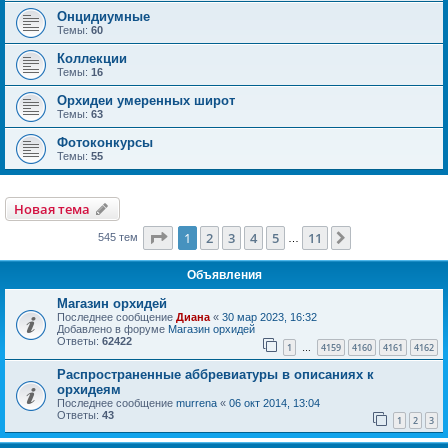
Онцидиумные
Темы:
60
Коллекции
Темы:
16
Орхидеи умеренных широт
Темы:
63
Фотоконкурсы
Темы:
55
Новая тема
Страница
1
из
11
1
2
3
4
5
11
След.
545 тем
…
Объявления
Магазин орхидей
Последнее сообщение
Диана
«
30 мар 2023, 16:32
Добавлено в форуме
Магазин орхидей
Ответы:
62422
1
4159
4160
4161
4162
…
Распространенные аббревиатуры в описаниях к
орхидеям
Последнее сообщение
murrena
«
06 окт 2014, 13:04
Ответы:
43
1
2
3