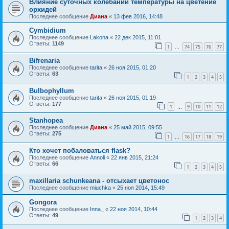
Влияние суточных колебаний температуры на цветение
орхидей
Последнее сообщение
Диана
«
13 фев 2016, 14:48
Cymbidium
Последнее сообщение
Lakona
«
22 дек 2015, 11:01
Ответы:
1149
1
74
75
76
77
…
Bifrenaria
Последнее сообщение
tarita
«
26 ноя 2015, 01:20
Ответы:
63
1
2
3
4
5
Bulbophyllum
Последнее сообщение
tarita
«
26 ноя 2015, 01:19
Ответы:
177
1
9
10
11
12
…
Stanhopea
Последнее сообщение
Диана
«
25 май 2015, 09:55
Ответы:
275
1
16
17
18
19
…
Кто хочет побаловаться flask?
Последнее сообщение
Annoli
«
22 янв 2015, 21:24
Ответы:
66
1
2
3
4
5
maxillaria schunkeana - отсыхает цветонос
Последнее сообщение
miuchka
«
25 ноя 2014, 15:49
Gongora
Последнее сообщение
Inna_
«
22 ноя 2014, 10:44
Ответы:
49
1
2
3
4