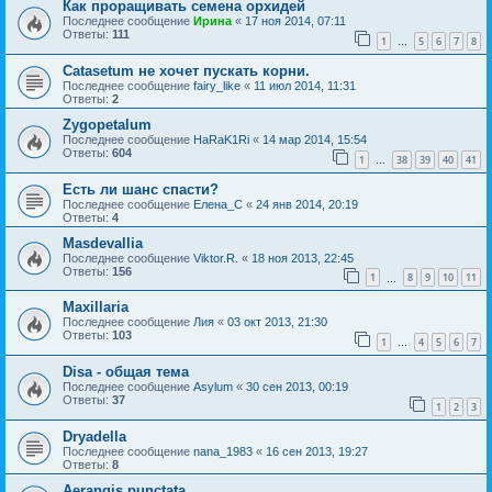
Как проращивать семена орхидей
Последнее сообщение
Ирина
«
17 ноя 2014, 07:11
Ответы:
111
1
5
6
7
8
…
Catasetum не хочет пускать корни.
Последнее сообщение
fairy_like
«
11 июл 2014, 11:31
Ответы:
2
Zygopetalum
Последнее сообщение
HaRaK1Ri
«
14 мар 2014, 15:54
Ответы:
604
1
38
39
40
41
…
Есть ли шанс спасти?
Последнее сообщение
Елена_С
«
24 янв 2014, 20:19
Ответы:
4
Masdevallia
Последнее сообщение
Viktor.R.
«
18 ноя 2013, 22:45
Ответы:
156
1
8
9
10
11
…
Maxillaria
Последнее сообщение
Лия
«
03 окт 2013, 21:30
Ответы:
103
1
4
5
6
7
…
Disa - общая тема
Последнее сообщение
Asylum
«
30 сен 2013, 00:19
Ответы:
37
1
2
3
Dryadella
Последнее сообщение
nana_1983
«
16 сен 2013, 19:27
Ответы:
8
Aerangis punctata