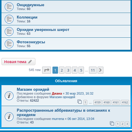
Онцидиумные
Темы:
60
Коллекции
Темы:
16
Орхидеи умеренных широт
Темы:
63
Фотоконкурсы
Темы:
55
Новая тема
Страница
1
из
11
1
2
3
4
5
11
След.
545 тем
…
Объявления
Магазин орхидей
Последнее сообщение
Диана
«
30 мар 2023, 16:32
Добавлено в форуме
Магазин орхидей
Ответы:
62422
1
4159
4160
4161
4162
…
Распространенные аббревиатуры в описаниях к
орхидеям
Последнее сообщение
murrena
«
06 окт 2014, 13:04
Ответы:
43
1
2
3