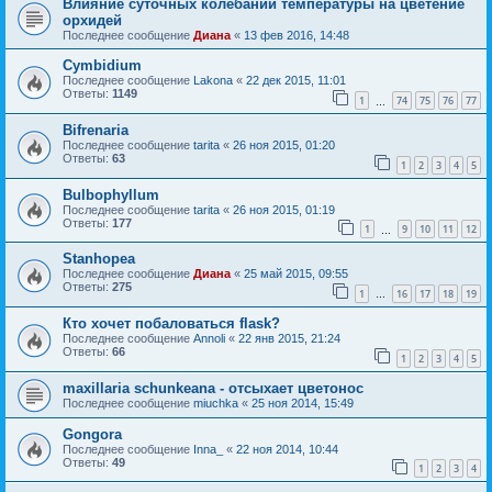
Влияние суточных колебаний температуры на цветение
орхидей
Последнее сообщение
Диана
«
13 фев 2016, 14:48
Cymbidium
Последнее сообщение
Lakona
«
22 дек 2015, 11:01
Ответы:
1149
1
74
75
76
77
…
Bifrenaria
Последнее сообщение
tarita
«
26 ноя 2015, 01:20
Ответы:
63
1
2
3
4
5
Bulbophyllum
Последнее сообщение
tarita
«
26 ноя 2015, 01:19
Ответы:
177
1
9
10
11
12
…
Stanhopea
Последнее сообщение
Диана
«
25 май 2015, 09:55
Ответы:
275
1
16
17
18
19
…
Кто хочет побаловаться flask?
Последнее сообщение
Annoli
«
22 янв 2015, 21:24
Ответы:
66
1
2
3
4
5
maxillaria schunkeana - отсыхает цветонос
Последнее сообщение
miuchka
«
25 ноя 2014, 15:49
Gongora
Последнее сообщение
Inna_
«
22 ноя 2014, 10:44
Ответы:
49
1
2
3
4