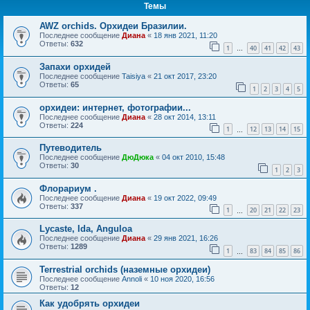
Темы
AWZ orchids. Орхидеи Бразилии.
Последнее сообщение
Диана
«
18 янв 2021, 11:20
Ответы:
632
1
40
41
42
43
…
Запахи орхидей
Последнее сообщение
Taisiya
«
21 окт 2017, 23:20
Ответы:
65
1
2
3
4
5
орхидеи: интернет, фотографии...
Последнее сообщение
Диана
«
28 окт 2014, 13:11
Ответы:
224
1
12
13
14
15
…
Путеводитель
Последнее сообщение
ДюДюка
«
04 окт 2010, 15:48
Ответы:
30
1
2
3
Флорариум .
Последнее сообщение
Диана
«
19 окт 2022, 09:49
Ответы:
337
1
20
21
22
23
…
Lycaste, Ida, Anguloa
Последнее сообщение
Диана
«
29 янв 2021, 16:26
Ответы:
1289
1
83
84
85
86
…
Terrestrial orchids (наземные орхидеи)
Последнее сообщение
Annoli
«
10 ноя 2020, 16:56
Ответы:
12
Как удобрять орхидеи