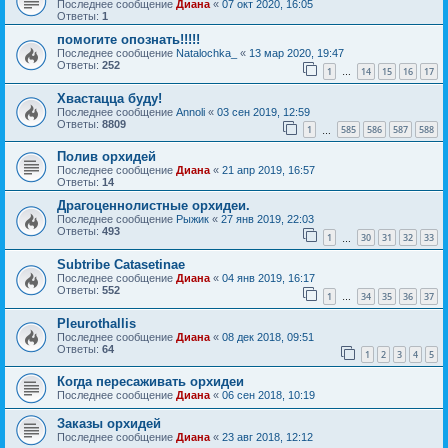
Последнее сообщение
Диана
«
07 окт 2020, 16:05
Ответы:
1
помогите опознать!!!!!
Последнее сообщение
Natalochka_
«
13 мар 2020, 19:47
Ответы:
252
1
14
15
16
17
…
Хвастацца буду!
Последнее сообщение
Annoli
«
03 сен 2019, 12:59
Ответы:
8809
1
585
586
587
588
…
Полив орхидей
Последнее сообщение
Диана
«
21 апр 2019, 16:57
Ответы:
14
Драгоценнолистные орхидеи.
Последнее сообщение
Рыжик
«
27 янв 2019, 22:03
Ответы:
493
1
30
31
32
33
…
Subtribe Catasetinae
Последнее сообщение
Диана
«
04 янв 2019, 16:17
Ответы:
552
1
34
35
36
37
…
Pleurothallis
Последнее сообщение
Диана
«
08 дек 2018, 09:51
Ответы:
64
1
2
3
4
5
Когда пересаживать орхидеи
Последнее сообщение
Диана
«
06 сен 2018, 10:19
Заказы орхидей
Последнее сообщение
Диана
«
23 авг 2018, 12:12