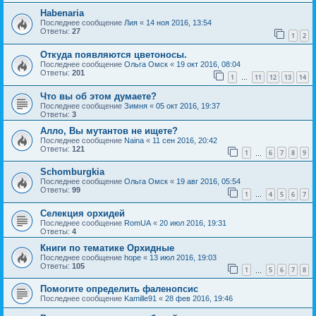
Habenaria
Последнее сообщение
Лия
«
14 ноя 2016, 13:54
Ответы:
27
1
2
Откуда появляются цветоносы.
Последнее сообщение
Ольга Омск
«
19 окт 2016, 08:04
Ответы:
201
1
11
12
13
14
…
Что вы об этом думаете?
Последнее сообщение
Зимня
«
05 окт 2016, 19:37
Ответы:
3
Алло, Вы мутантов не ищете?
Последнее сообщение
Naina
«
11 сен 2016, 20:42
Ответы:
121
1
6
7
8
9
…
Schomburgkia
Последнее сообщение
Ольга Омск
«
19 авг 2016, 05:54
Ответы:
99
1
4
5
6
7
…
Селекция орхидей
Последнее сообщение
RomUA
«
20 июл 2016, 19:31
Ответы:
4
Книги по тематике Орхидные
Последнее сообщение
hope
«
13 июл 2016, 19:03
Ответы:
105
1
5
6
7
8
…
Помогите определить фаленопсис
Последнее сообщение
Kamille91
«
28 фев 2016, 19:46