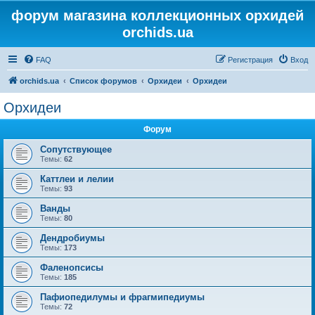
форум магазина коллекционных орхидей
orchids.ua
FAQ
Регистрация
Вход
orchids.ua
Список форумов
Орхидеи
Орхидеи
Орхидеи
Форум
Сопутствующее
Темы:
62
Каттлеи и лелии
Темы:
93
Ванды
Темы:
80
Дендробиумы
Темы:
173
Фаленопсисы
Темы:
185
Пафиопедилумы и фрагмипедиумы
Темы:
72