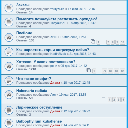
Заказы
Последнее сообщение
ташулька
«
17 июл 2018, 12:16
Ответы:
14
Помогите пожалуйста распознать орхидею!
Последнее сообщение
Tasya0321
«
18 апр 2018, 10:47
Ответы:
4
Плейоне
Последнее сообщение
XEN
«
16 янв 2018, 11:54
Ответы:
136
1
7
8
9
10
…
Как наростить корни ангрекуму вейча?
Последнее сообщение
NadinSivak
«
21 дек 2017, 14:43
Хотелки. У каких поставщиков?
Последнее сообщение
рони
«
05 дек 2017, 14:42
Ответы:
1218
1
79
80
81
82
…
Что такое эпифит?
Последнее сообщение
Диана
«
10 ноя 2017, 12:48
Habenaria radiata
Последнее сообщение
Лия
«
19 июл 2017, 13:58
Ответы:
59
1
2
3
4
Лирическое отступление
Последнее сообщение
Диана
«
12 апр 2017, 16:22
Ответы:
3
Bulbophyllum kubahense
Последнее сообщение
Диана
«
14 ноя 2016, 14:11