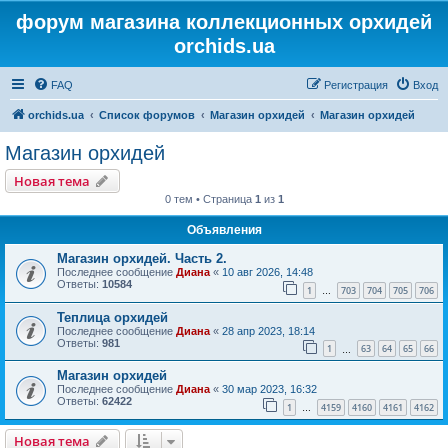
форум магазина коллекционных орхидей
orchids.ua
FAQ
Регистрация
Вход
orchids.ua
Список форумов
Магазин орхидей
Магазин орхидей
Магазин орхидей
Новая тема
0 тем • Страница
1
из
1
Объявления
Магазин орхидей. Часть 2.
Последнее сообщение
Диана
«
10 авг 2026, 14:48
Ответы:
10584
1
703
704
705
706
…
Теплица орхидей
Последнее сообщение
Диана
«
28 апр 2023, 18:14
Ответы:
981
1
63
64
65
66
…
Магазин орхидей
Последнее сообщение
Диана
«
30 мар 2023, 16:32
Ответы:
62422
1
4159
4160
4161
4162
…
Новая тема