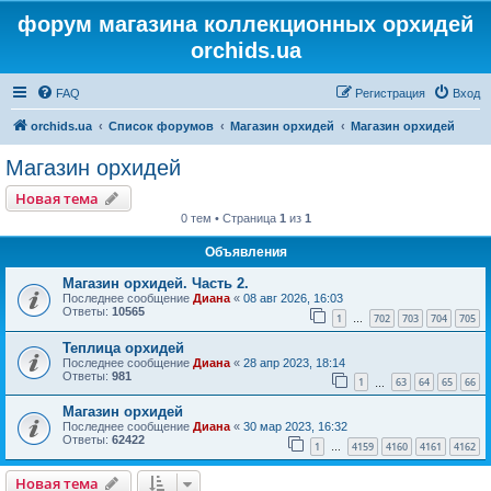
форум магазина коллекционных орхидей
orchids.ua
FAQ
Регистрация
Вход
orchids.ua
Список форумов
Магазин орхидей
Магазин орхидей
Магазин орхидей
Новая тема
0 тем • Страница
1
из
1
Объявления
Магазин орхидей. Часть 2.
Последнее сообщение
Диана
«
08 авг 2026, 16:03
Ответы:
10565
1
702
703
704
705
…
Теплица орхидей
Последнее сообщение
Диана
«
28 апр 2023, 18:14
Ответы:
981
1
63
64
65
66
…
Магазин орхидей
Последнее сообщение
Диана
«
30 мар 2023, 16:32
Ответы:
62422
1
4159
4160
4161
4162
…
Новая тема