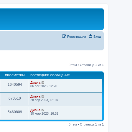
Регистрация
Вход
0 тем • Страница
1
из
1
ПРОСМОТРЫ
ПОСЛЕДНЕЕ СООБЩЕНИЕ
Диана
1640594
06 авг 2026, 12:20
Диана
670510
28 апр 2023, 18:14
Диана
5460809
30 мар 2023, 16:32
0 тем • Страница
1
из
1