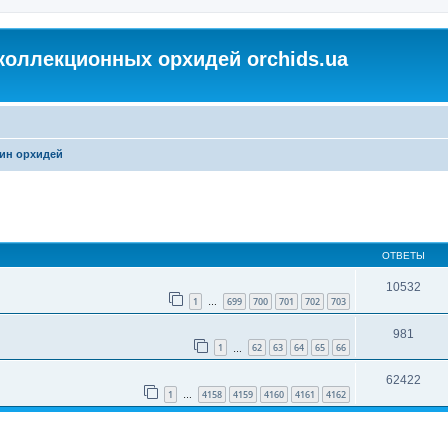
коллекционных орхидей orchids.ua
ин орхидей
ОТВЕТЫ
10532
1
699
700
701
702
703
…
981
1
62
63
64
65
66
…
62422
1
4158
4159
4160
4161
4162
…