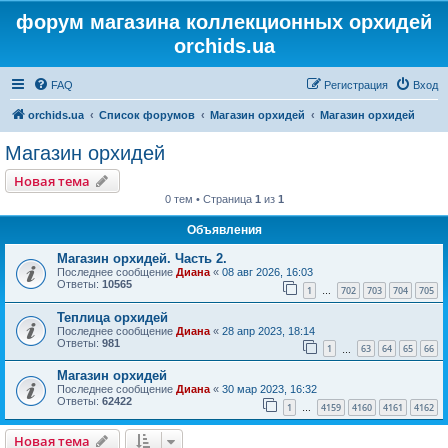
форум магазина коллекционных орхидей
orchids.ua
FAQ
Регистрация
Вход
orchids.ua
Список форумов
Магазин орхидей
Магазин орхидей
Магазин орхидей
Новая тема
0 тем • Страница
1
из
1
Объявления
Магазин орхидей. Часть 2.
Последнее сообщение
Диана
«
08 авг 2026, 16:03
Ответы:
10565
1
702
703
704
705
…
Теплица орхидей
Последнее сообщение
Диана
«
28 апр 2023, 18:14
Ответы:
981
1
63
64
65
66
…
Магазин орхидей
Последнее сообщение
Диана
«
30 мар 2023, 16:32
Ответы:
62422
1
4159
4160
4161
4162
…
Новая тема