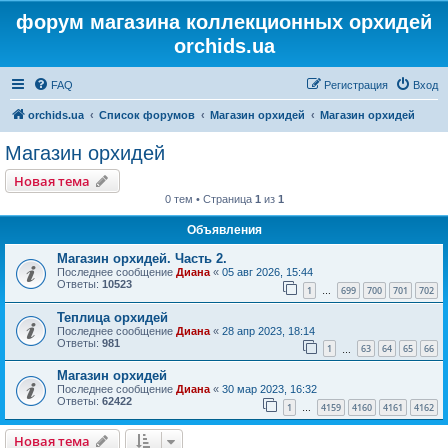
форум магазина коллекционных орхидей
orchids.ua
FAQ
Регистрация
Вход
orchids.ua
Список форумов
Магазин орхидей
Магазин орхидей
Магазин орхидей
Новая тема
0 тем • Страница
1
из
1
Объявления
Магазин орхидей. Часть 2.
Последнее сообщение
Диана
«
05 авг 2026, 15:44
Ответы:
10523
1
699
700
701
702
…
Теплица орхидей
Последнее сообщение
Диана
«
28 апр 2023, 18:14
Ответы:
981
1
63
64
65
66
…
Магазин орхидей
Последнее сообщение
Диана
«
30 мар 2023, 16:32
Ответы:
62422
1
4159
4160
4161
4162
…
Новая тема