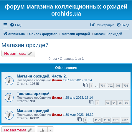
форум магазина коллекционных орхидей
orchids.ua
FAQ
Регистрация
Вход
orchids.ua
Список форумов
Магазин орхидей
Магазин орхидей
Магазин орхидей
Новая тема
0 тем • Страница
1
из
1
Объявления
Магазин орхидей. Часть 2.
Последнее сообщение
Диана
«
07 авг 2026, 11:34
Ответы:
10545
1
701
702
703
704
…
Теплица орхидей
Последнее сообщение
Диана
«
28 апр 2023, 18:14
Ответы:
981
1
63
64
65
66
…
Магазин орхидей
Последнее сообщение
Диана
«
30 мар 2023, 16:32
Ответы:
62422
1
4159
4160
4161
4162
…
Новая тема