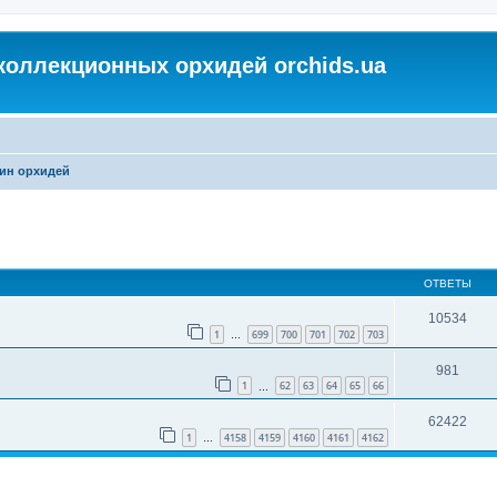
коллекционных орхидей orchids.ua
ин орхидей
ОТВЕТЫ
10534
1
699
700
701
702
703
…
981
1
62
63
64
65
66
…
62422
1
4158
4159
4160
4161
4162
…