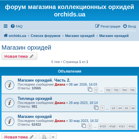
форум магазина коллекционных орхидей
orchids.ua
FAQ
Регистрация
Вход
orchids.ua
Список форумов
Магазин орхидей
Магазин орхидей
Магазин орхидей
Новая тема
0 тем • Страница
1
из
1
Объявления
Магазин орхидей. Часть 2.
Последнее сообщение
Диана
«
08 авг 2026, 16:03
Ответы:
10565
1
702
703
704
705
…
Теплица орхидей
Последнее сообщение
Диана
«
28 апр 2023, 18:14
Ответы:
981
1
63
64
65
66
…
Магазин орхидей
Последнее сообщение
Диана
«
30 мар 2023, 16:32
Ответы:
62422
1
4159
4160
4161
4162
…
Новая тема