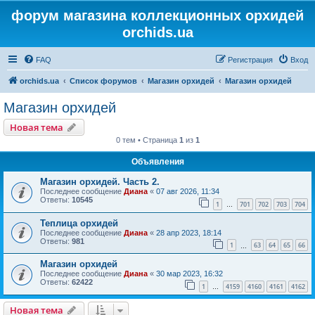
форум магазина коллекционных орхидей
orchids.ua
FAQ
Регистрация
Вход
orchids.ua
Список форумов
Магазин орхидей
Магазин орхидей
Магазин орхидей
Новая тема
0 тем • Страница
1
из
1
Объявления
Магазин орхидей. Часть 2.
Последнее сообщение
Диана
«
07 авг 2026, 11:34
Ответы:
10545
1
701
702
703
704
…
Теплица орхидей
Последнее сообщение
Диана
«
28 апр 2023, 18:14
Ответы:
981
1
63
64
65
66
…
Магазин орхидей
Последнее сообщение
Диана
«
30 мар 2023, 16:32
Ответы:
62422
1
4159
4160
4161
4162
…
Новая тема