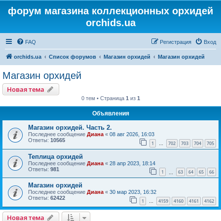
форум магазина коллекционных орхидей
orchids.ua
FAQ
Регистрация
Вход
orchids.ua
Список форумов
Магазин орхидей
Магазин орхидей
Магазин орхидей
Новая тема
0 тем • Страница
1
из
1
Объявления
Магазин орхидей. Часть 2.
Последнее сообщение
Диана
«
08 авг 2026, 16:03
Ответы:
10565
1
702
703
704
705
…
Теплица орхидей
Последнее сообщение
Диана
«
28 апр 2023, 18:14
Ответы:
981
1
63
64
65
66
…
Магазин орхидей
Последнее сообщение
Диана
«
30 мар 2023, 16:32
Ответы:
62422
1
4159
4160
4161
4162
…
Новая тема