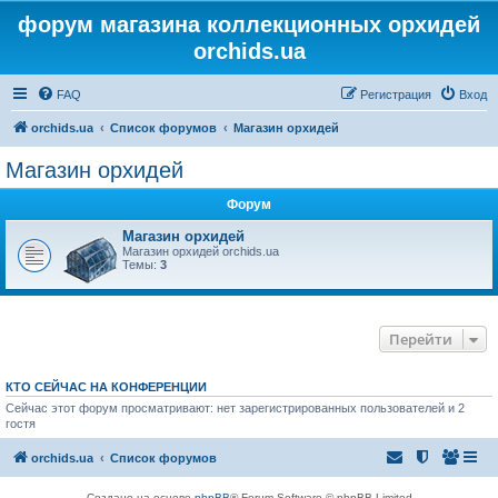
форум магазина коллекционных орхидей
orchids.ua
FAQ
Регистрация
Вход
orchids.ua
Список форумов
Магазин орхидей
Магазин орхидей
Форум
Магазин орхидей
Магазин орхидей orchids.ua
Темы:
3
Перейти
КТО СЕЙЧАС НА КОНФЕРЕНЦИИ
Сейчас этот форум просматривают: нет зарегистрированных пользователей и 2
гостя
orchids.ua
Список форумов
Создано на основе
phpBB
® Forum Software © phpBB Limited