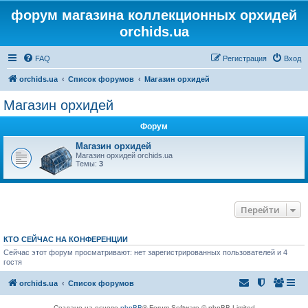
форум магазина коллекционных орхидей
orchids.ua
FAQ
Регистрация
Вход
orchids.ua
Список форумов
Магазин орхидей
Магазин орхидей
Форум
Магазин орхидей
Магазин орхидей orchids.ua
Темы:
3
Перейти
КТО СЕЙЧАС НА КОНФЕРЕНЦИИ
Сейчас этот форум просматривают: нет зарегистрированных пользователей и 4
гостя
orchids.ua
Список форумов
Создано на основе
phpBB
® Forum Software © phpBB Limited