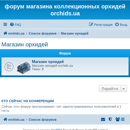
форум магазина коллекционных орхидей
orchids.ua
FAQ
Регистрация
Вход
orchids.ua
Список форумов
Магазин орхидей
Магазин орхидей
Форум
Магазин орхидей
Магазин орхидей orchids.ua
Темы:
3
Перейти
КТО СЕЙЧАС НА КОНФЕРЕНЦИИ
Сейчас этот форум просматривают: нет зарегистрированных пользователей и 1
гость
orchids.ua
Список форумов
Создано на основе
phpBB
® Forum Software © phpBB Limited