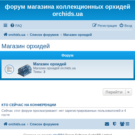
форум магазина коллекционных орхидей
orchids.ua
FAQ
Регистрация
Вход
orchids.ua
Список форумов
Магазин орхидей
Магазин орхидей
Форум
Магазин орхидей
Магазин орхидей orchids.ua
Темы:
3
Перейти
КТО СЕЙЧАС НА КОНФЕРЕНЦИИ
Сейчас этот форум просматривают: нет зарегистрированных пользователей и 4
гостя
orchids.ua
Список форумов
Создано на основе
phpBB
® Forum Software © phpBB Limited