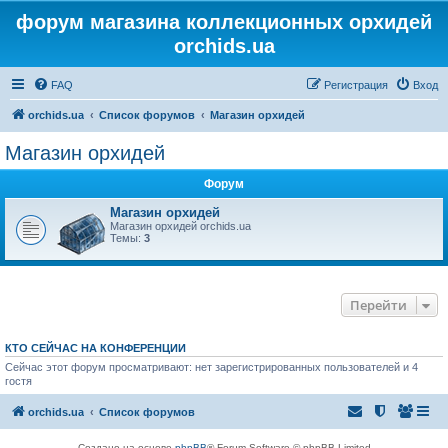
форум магазина коллекционных орхидей
orchids.ua
FAQ
Регистрация
Вход
orchids.ua
Список форумов
Магазин орхидей
Магазин орхидей
Форум
Магазин орхидей
Магазин орхидей orchids.ua
Темы:
3
Перейти
КТО СЕЙЧАС НА КОНФЕРЕНЦИИ
Сейчас этот форум просматривают: нет зарегистрированных пользователей и 4
гостя
orchids.ua
Список форумов
Создано на основе
phpBB
® Forum Software © phpBB Limited