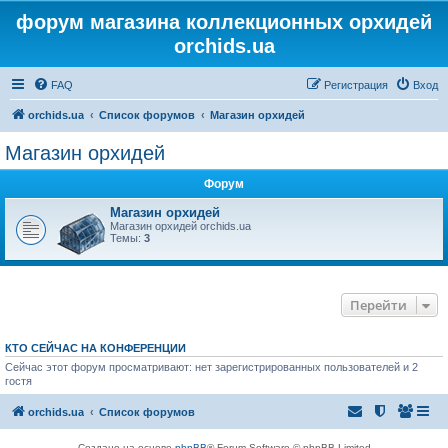
форум магазина коллекционных орхидей
orchids.ua
FAQ
Регистрация
Вход
orchids.ua
Список форумов
Магазин орхидей
Магазин орхидей
Форум
Магазин орхидей
Магазин орхидей orchids.ua
Темы:
3
Перейти
КТО СЕЙЧАС НА КОНФЕРЕНЦИИ
Сейчас этот форум просматривают: нет зарегистрированных пользователей и 2
гостя
orchids.ua
Список форумов
Создано на основе
phpBB
® Forum Software © phpBB Limited