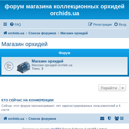
форум магазина коллекционных орхидей
orchids.ua
FAQ
Регистрация
Вход
orchids.ua
Список форумов
Магазин орхидей
Магазин орхидей
Форум
Магазин орхидей
Магазин орхидей orchids.ua
Темы:
3
Перейти
КТО СЕЙЧАС НА КОНФЕРЕНЦИИ
Сейчас этот форум просматривают: нет зарегистрированных пользователей и 4
гостя
orchids.ua
Список форумов
Создано на основе
phpBB
® Forum Software © phpBB Limited