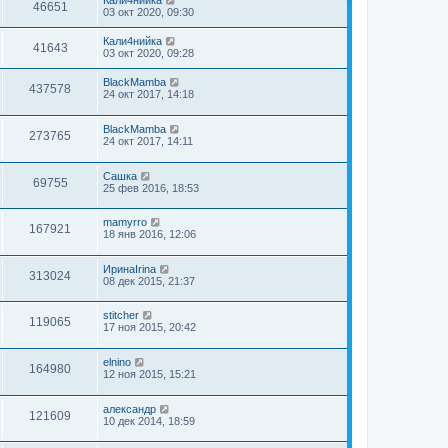
Кали4нийка
46651
03 окт 2020, 09:30
Кали4нийка
41643
03 окт 2020, 09:28
BlackMamba
437578
24 окт 2017, 14:18
BlackMamba
273765
24 окт 2017, 14:11
Сашка
69755
25 фев 2016, 18:53
mamyrro
167921
18 янв 2016, 12:06
ИринаIrina
313024
08 дек 2015, 21:37
stitcher
119065
17 ноя 2015, 20:42
elnino
164980
12 ноя 2015, 15:21
александр
121609
10 дек 2014, 18:59