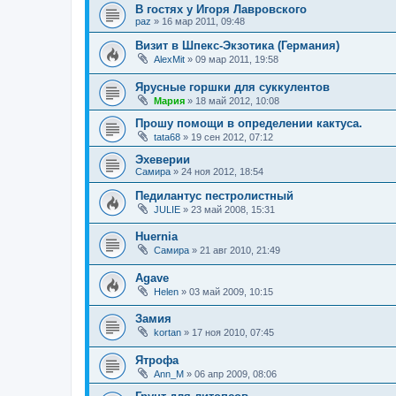
В гостях у Игоря Лавровского
paz
»
16 мар 2011, 09:48
Визит в Шпекс-Экзотика (Германия)
AlexMit
»
09 мар 2011, 19:58
Ярусные горшки для суккулентов
Мария
»
18 май 2012, 10:08
Прошу помощи в определении кактуса.
tata68
»
19 сен 2012, 07:12
Эхеверии
Самира
»
24 ноя 2012, 18:54
Педилантус пестролистный
JULIE
»
23 май 2008, 15:31
Huernia
Самира
»
21 авг 2010, 21:49
Agave
Helen
»
03 май 2009, 10:15
Замия
kortan
»
17 ноя 2010, 07:45
Ятрофа
Ann_M
»
06 апр 2009, 08:06