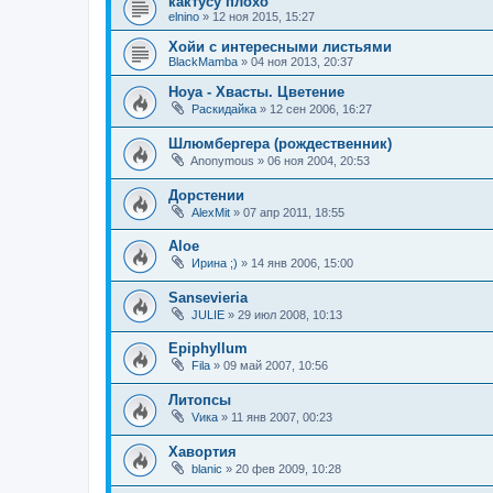
кактусу плохо
elnino
»
12 ноя 2015, 15:27
Хойи с интересными листьями
BlackMamba
»
04 ноя 2013, 20:37
Hoya - Хвасты. Цветение
Раскидайка
»
12 сен 2006, 16:27
Шлюмбергера (рождественник)
Anonymous
»
06 ноя 2004, 20:53
Дорстении
AlexMit
»
07 апр 2011, 18:55
Aloe
Ирина ;)
»
14 янв 2006, 15:00
Sansevieria
JULIE
»
29 июл 2008, 10:13
Epiphyllum
Fila
»
09 май 2007, 10:56
Литопсы
Vика
»
11 янв 2007, 00:23
Хавортия
blanic
»
20 фев 2009, 10:28