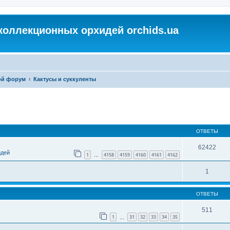
коллекционных орхидей orchids.ua
ой форум
Кактусы и суккуленты
ОТВЕТЫ
62422
идей
1
4158
4159
4160
4161
4162
…
1
ОТВЕТЫ
511
1
31
32
33
34
35
…