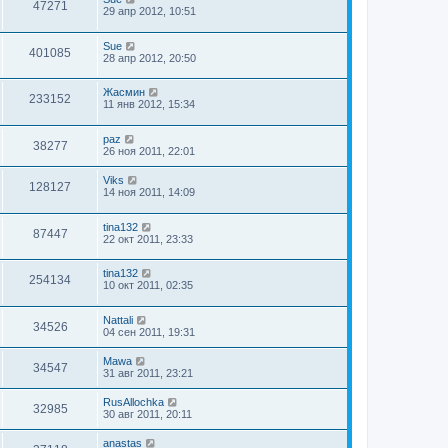
47271
29 апр 2012, 10:51
Sue
401085
28 апр 2012, 20:50
Жасмин
233152
11 янв 2012, 15:34
paz
38277
26 ноя 2011, 22:01
Viks
128127
14 ноя 2011, 14:09
tina132
87447
22 окт 2011, 23:33
tina132
254134
10 окт 2011, 02:35
Nattali
34526
04 сен 2011, 19:31
Mawa
34547
31 авг 2011, 23:21
RusAllochka
32985
30 авг 2011, 20:11
anastas