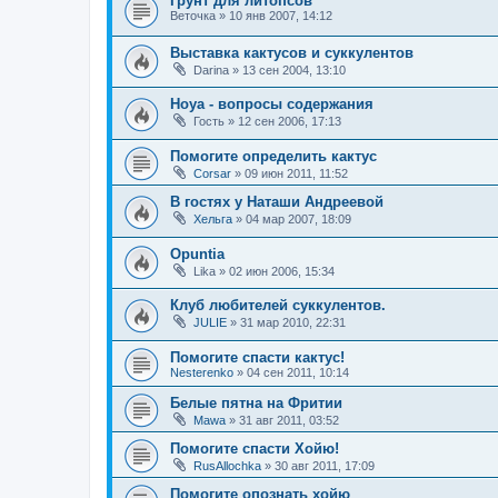
Грунт для литопсов
Веточка
»
10 янв 2007, 14:12
Выставка кактусов и суккулентов
Darina
»
13 сен 2004, 13:10
Hoya - вопросы содержания
Гость
»
12 сен 2006, 17:13
Помогите определить кактус
Corsar
»
09 июн 2011, 11:52
В гостях у Наташи Андреевой
Хельга
»
04 мар 2007, 18:09
Opuntia
Lika
»
02 июн 2006, 15:34
Клуб любителей суккулентов.
JULIE
»
31 мар 2010, 22:31
Помогите спасти кактус!
Nesterenko
»
04 сен 2011, 10:14
Белые пятна на Фритии
Mawa
»
31 авг 2011, 03:52
Помогите спасти Хойю!
RusAllochka
»
30 авг 2011, 17:09
Помогите опознать хойю