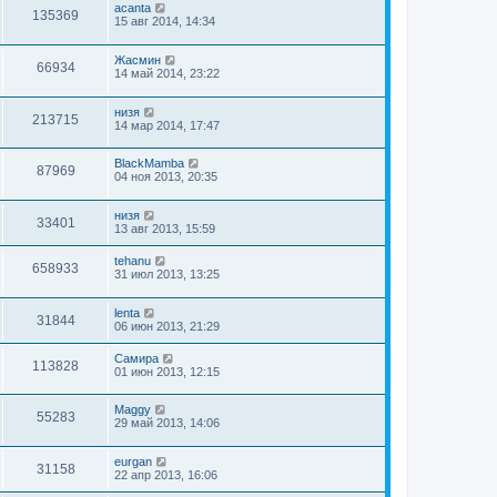
acanta
135369
15 авг 2014, 14:34
Жасмин
66934
14 май 2014, 23:22
низя
213715
14 мар 2014, 17:47
BlackMamba
87969
04 ноя 2013, 20:35
низя
33401
13 авг 2013, 15:59
tehanu
658933
31 июл 2013, 13:25
lenta
31844
06 июн 2013, 21:29
Самира
113828
01 июн 2013, 12:15
Maggy
55283
29 май 2013, 14:06
eurgan
31158
22 апр 2013, 16:06