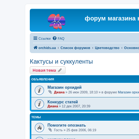
форум магазина 
Ссылки
FAQ
orchids.ua
Список форумов
Цветоводство
Основн
Кактусы и суккуленты
Новая тема
ОБЪЯВЛЕНИЯ
Магазин орхидей
Диана
»
26 июн 2009, 18:10
» в форуме
Магазин орх
Конкурс статей
Диана
»
12 дек 2007, 20:39
ТЕМЫ
Помогите опознать
Гость
»
25 фев 2006, 06:19