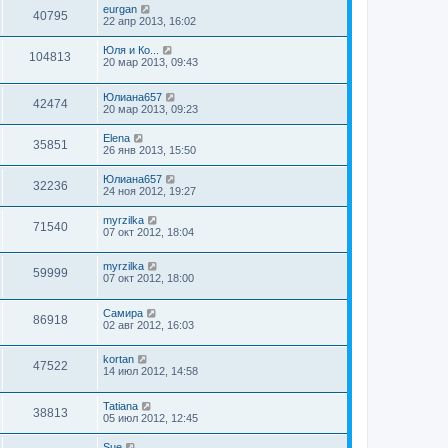
eurgan
40795
22 апр 2013, 16:02
Юля и Ко...
104813
20 мар 2013, 09:43
Юлиана657
42474
20 мар 2013, 09:23
Elena
35851
26 янв 2013, 15:50
Юлиана657
32236
24 ноя 2012, 19:27
myrzilka
71540
07 окт 2012, 18:04
myrzilka
59999
07 окт 2012, 18:00
Самира
86918
02 авг 2012, 16:03
kortan
47522
14 июл 2012, 14:58
Tatiana
38813
05 июл 2012, 12:45
Sue