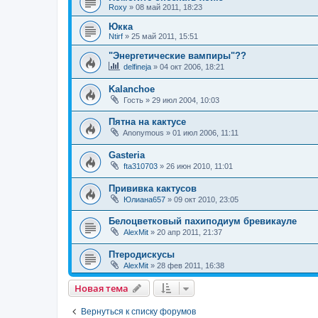
Roxy
»
08 май 2011, 18:23
Юкка
Ntirf
»
25 май 2011, 15:51
"Энергетические вампиры"??
delfineja
»
04 окт 2006, 18:21
Kalanchoe
Гость
»
29 июл 2004, 10:03
Пятна на кактусе
Anonymous
»
01 июл 2006, 11:11
Gasteria
fta310703
»
26 июн 2010, 11:01
Прививка кактусов
Юлиана657
»
09 окт 2010, 23:05
Белоцветковый пахиподиум бревикауле
AlexMit
»
20 апр 2011, 21:37
Птеродискусы
AlexMit
»
28 фев 2011, 16:38
Новая тема
Вернуться к списку форумов