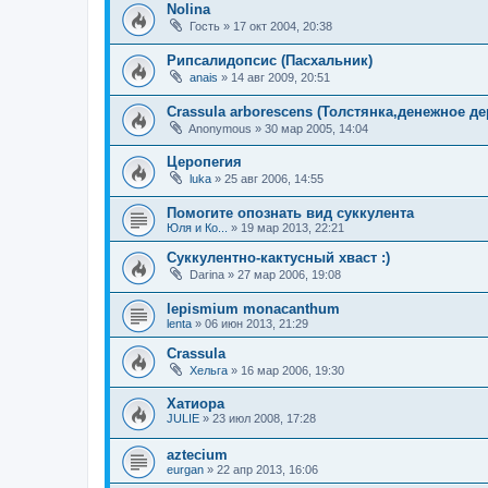
Nolina
Гость
»
17 окт 2004, 20:38
Рипсалидопсис (Пасхальник)
anais
»
14 авг 2009, 20:51
Crassula arborescens (Толстянка,денежное де
Anonymous
»
30 мар 2005, 14:04
Церопегия
luka
»
25 авг 2006, 14:55
Помогите опознать вид суккулента
Юля и Ко...
»
19 мар 2013, 22:21
Суккулентно-кактусный хваст :)
Darina
»
27 мар 2006, 19:08
lepismium monacanthum
lenta
»
06 июн 2013, 21:29
Crassula
Хельга
»
16 мар 2006, 19:30
Хатиора
JULIE
»
23 июл 2008, 17:28
aztecium
eurgan
»
22 апр 2013, 16:06