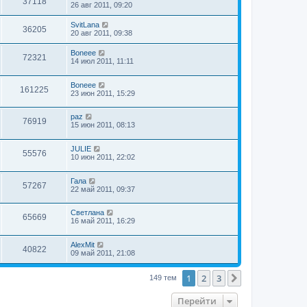
37118
26 авг 2011, 09:20
SvitLana
36205
20 авг 2011, 09:38
Boneee
72321
14 июл 2011, 11:11
Boneee
161225
23 июн 2011, 15:29
paz
76919
15 июн 2011, 08:13
JULIE
55576
10 июн 2011, 22:02
Гала
57267
22 май 2011, 09:37
Светлана
65669
16 май 2011, 16:29
AlexMit
40822
09 май 2011, 21:08
1
2
3
След.
149 тем
Перейти