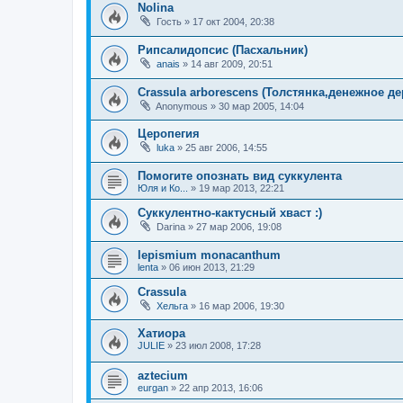
Nolina
Гость
»
17 окт 2004, 20:38
Рипсалидопсис (Пасхальник)
anais
»
14 авг 2009, 20:51
Crassula arborescens (Толстянка,денежное де
Anonymous
»
30 мар 2005, 14:04
Церопегия
luka
»
25 авг 2006, 14:55
Помогите опознать вид суккулента
Юля и Ко...
»
19 мар 2013, 22:21
Суккулентно-кактусный хваст :)
Darina
»
27 мар 2006, 19:08
lepismium monacanthum
lenta
»
06 июн 2013, 21:29
Crassula
Хельга
»
16 мар 2006, 19:30
Хатиора
JULIE
»
23 июл 2008, 17:28
aztecium
eurgan
»
22 апр 2013, 16:06