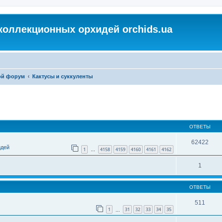
коллекционных орхидей orchids.ua
ой форум
Кактусы и суккуленты
ОТВЕТЫ
62422
идей
1
4158
4159
4160
4161
4162
…
1
ОТВЕТЫ
511
1
31
32
33
34
35
…