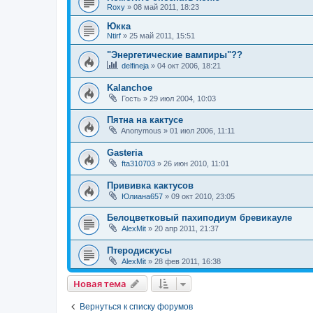
Roxy
»
08 май 2011, 18:23
Юкка
Ntirf
»
25 май 2011, 15:51
"Энергетические вампиры"??
delfineja
»
04 окт 2006, 18:21
Kalanchoe
Гость
»
29 июл 2004, 10:03
Пятна на кактусе
Anonymous
»
01 июл 2006, 11:11
Gasteria
fta310703
»
26 июн 2010, 11:01
Прививка кактусов
Юлиана657
»
09 окт 2010, 23:05
Белоцветковый пахиподиум бревикауле
AlexMit
»
20 апр 2011, 21:37
Птеродискусы
AlexMit
»
28 фев 2011, 16:38
Новая тема
Вернуться к списку форумов