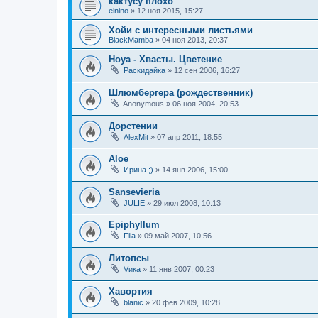
кактусу плохо
elnino
»
12 ноя 2015, 15:27
Хойи с интересными листьями
BlackMamba
»
04 ноя 2013, 20:37
Hoya - Хвасты. Цветение
Раскидайка
»
12 сен 2006, 16:27
Шлюмбергера (рождественник)
Anonymous
»
06 ноя 2004, 20:53
Дорстении
AlexMit
»
07 апр 2011, 18:55
Aloe
Ирина ;)
»
14 янв 2006, 15:00
Sansevieria
JULIE
»
29 июл 2008, 10:13
Epiphyllum
Fila
»
09 май 2007, 10:56
Литопсы
Vика
»
11 янв 2007, 00:23
Хавортия
blanic
»
20 фев 2009, 10:28