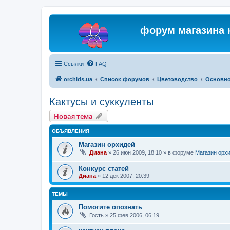
форум магазина 
Ссылки
FAQ
orchids.ua
Список форумов
Цветоводство
Основн
Кактусы и суккуленты
Новая тема
ОБЪЯВЛЕНИЯ
Магазин орхидей
Диана
»
26 июн 2009, 18:10
» в форуме
Магазин орх
Конкурс статей
Диана
»
12 дек 2007, 20:39
ТЕМЫ
Помогите опознать
Гость
»
25 фев 2006, 06:19