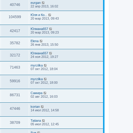
eurgan
40746
22 апр 2013, 16:02
Юля и Ко...
104599
20 мар 2013, 09:43
Юлиана657
42417
20 мар 2013, 09:23
Elena
35782
26 янв 2013, 15:50
Юлиана657
32172
24 ноя 2012, 19:27
myrzilka
71463
07 окт 2012, 18:04
myrzilka
59916
07 окт 2012, 18:00
Самира
86731
02 авг 2012, 16:03
kortan
47446
14 июл 2012, 14:58
Tatiana
38709
05 июл 2012, 12:45
Sue