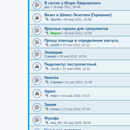
В гостях у Игоря Лавровского
paz
»
16 мар 2011, 09:48
Визит в Шпекс-Экзотика (Германия)
AlexMit
»
09 мар 2011, 19:58
Ярусные горшки для суккулентов
Мария
»
18 май 2012, 10:08
Прошу помощи в определении кактуса.
tata68
»
19 сен 2012, 07:12
Эхеверии
Самира
»
24 ноя 2012, 18:54
Педилантус пестролистный
JULIE
»
23 май 2008, 15:31
Huernia
Самира
»
21 авг 2010, 21:49
Agave
Helen
»
03 май 2009, 10:15
Замия
kortan
»
17 ноя 2010, 07:45
Ятрофа
Ann_M
»
06 апр 2009, 08:06