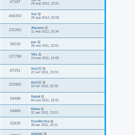
47197
29 апр 2012, 10:51
Sue
400353
28 апр 2012, 20:50
Жасмин
232262
11 янв 2012, 15:34
paz
38226
26 ноя 2011, 22:01
Viks
127790
14 ноя 2011, 14:09
tina132
87251
22 окт 2011, 23:33
tina132
252962
10 окт 2011, 02:35
Nattali
34489
04 сен 2011, 19:31
Mawa
34489
31 авг 2011, 23:21
RusAllochka
32930
30 авг 2011, 20:11
anastas