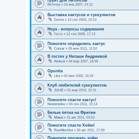
Грунт для литопсов
Веточка
»
10 янв 2007, 14:12
Выставка кактусов и суккулентов
Darina
»
13 сен 2004, 13:10
Hoya - вопросы содержания
Гость
»
12 сен 2006, 17:13
Помогите определить кактус
Corsar
»
09 июн 2011, 11:52
В гостях у Наташи Андреевой
Хельга
»
04 мар 2007, 18:09
Opuntia
Lika
»
02 июн 2006, 15:34
Клуб любителей суккулентов.
JULIE
»
31 мар 2010, 22:31
Помогите спасти кактус!
Nesterenko
»
04 сен 2011, 10:14
Белые пятна на Фритии
Mawa
»
31 авг 2011, 03:52
Помогите спасти Хойю!
RusAllochka
»
30 авг 2011, 17:09
Помогите опознать хойю