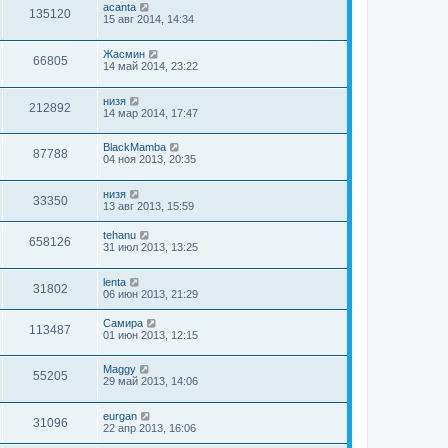
acanta
135120
15 авг 2014, 14:34
Жасмин
66805
14 май 2014, 23:22
низя
212892
14 мар 2014, 17:47
BlackMamba
87788
04 ноя 2013, 20:35
низя
33350
13 авг 2013, 15:59
tehanu
658126
31 июл 2013, 13:25
lenta
31802
06 июн 2013, 21:29
Самира
113487
01 июн 2013, 12:15
Maggy
55205
29 май 2013, 14:06
eurgan
31096
22 апр 2013, 16:06