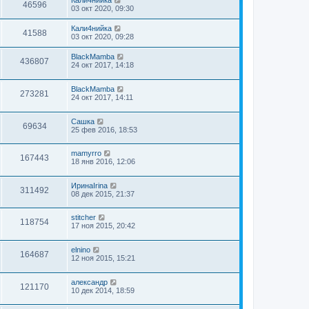
Кали4нийка
46596
03 окт 2020, 09:30
Кали4нийка
41588
03 окт 2020, 09:28
BlackMamba
436807
24 окт 2017, 14:18
BlackMamba
273281
24 окт 2017, 14:11
Сашка
69634
25 фев 2016, 18:53
mamyrro
167443
18 янв 2016, 12:06
ИринаIrina
311492
08 дек 2015, 21:37
stitcher
118754
17 ноя 2015, 20:42
elnino
164687
12 ноя 2015, 15:21
александр
121170
10 дек 2014, 18:59