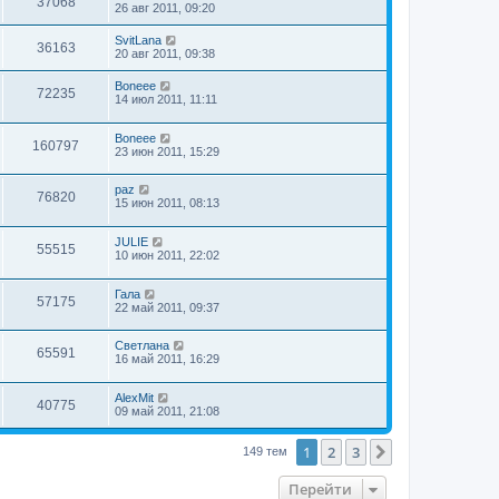
37068
26 авг 2011, 09:20
SvitLana
36163
20 авг 2011, 09:38
Boneee
72235
14 июл 2011, 11:11
Boneee
160797
23 июн 2011, 15:29
paz
76820
15 июн 2011, 08:13
JULIE
55515
10 июн 2011, 22:02
Гала
57175
22 май 2011, 09:37
Светлана
65591
16 май 2011, 16:29
AlexMit
40775
09 май 2011, 21:08
1
2
3
След.
149 тем
Перейти