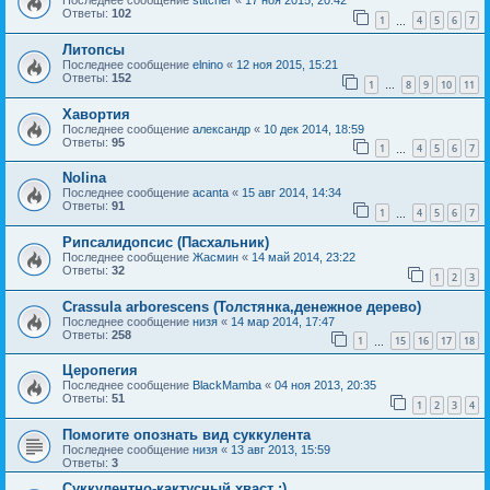
Последнее сообщение
stitcher
«
17 ноя 2015, 20:42
Ответы:
102
1
4
5
6
7
…
Литопсы
Последнее сообщение
elnino
«
12 ноя 2015, 15:21
Ответы:
152
1
8
9
10
11
…
Хавортия
Последнее сообщение
александр
«
10 дек 2014, 18:59
Ответы:
95
1
4
5
6
7
…
Nolina
Последнее сообщение
acanta
«
15 авг 2014, 14:34
Ответы:
91
1
4
5
6
7
…
Рипсалидопсис (Пасхальник)
Последнее сообщение
Жасмин
«
14 май 2014, 23:22
Ответы:
32
1
2
3
Crassula arborescens (Толстянка,денежное дерево)
Последнее сообщение
низя
«
14 мар 2014, 17:47
Ответы:
258
1
15
16
17
18
…
Церопегия
Последнее сообщение
BlackMamba
«
04 ноя 2013, 20:35
Ответы:
51
1
2
3
4
Помогите опознать вид суккулента
Последнее сообщение
низя
«
13 авг 2013, 15:59
Ответы:
3
Суккулентно-кактусный хваст :)