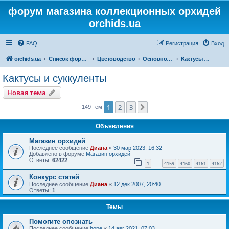
форум магазина коллекционных орхидей
orchids.ua
FAQ
Регистрация
Вход
orchids.ua
Список форумов
Цветоводство
Основной форум
Кактусы и суккуленты
Кактусы и суккуленты
Новая тема
1
2
3
След.
149 тем
Объявления
Магазин орхидей
Последнее сообщение
Диана
«
30 мар 2023, 16:32
Добавлено в форуме
Магазин орхидей
Ответы:
62422
1
4159
4160
4161
4162
…
Конкурс статей
Последнее сообщение
Диана
«
12 дек 2007, 20:40
Ответы:
1
Темы
Помогите опознать
Последнее сообщение
hope
«
14 авг 2021, 07:03