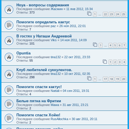
Hoya - вопросы содержания
Последнее сообщение
Жасмин
«
11 янв 2012, 15:34
Ответы:
373
1
22
23
24
25
…
Помогите определить кактус
Последнее сообщение
paz
«
26 ноя 2011, 22:01
Ответы:
7
В гостях у Наташи Андреевой
Последнее сообщение
Viks
«
14 ноя 2011, 14:09
Ответы:
101
1
4
5
6
7
…
Opuntia
Последнее сообщение
tina132
«
22 окт 2011, 23:33
Ответы:
55
1
2
3
4
Клуб любителей суккулентов.
Последнее сообщение
tina132
«
10 окт 2011, 02:35
Ответы:
298
1
17
18
19
20
…
Помогите спасти кактус!
Последнее сообщение
Nattali
«
04 сен 2011, 19:31
Ответы:
4
Белые пятна на Фритии
Последнее сообщение
Mawa
«
31 авг 2011, 23:21
Ответы:
2
Помогите спасти Хойю!
Последнее сообщение
RusAllochka
«
30 авг 2011, 20:11
Ответы:
2