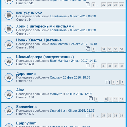
Ответы:
511
1
32
33
34
35
…
кактусу плохо
Последнее сообщение
Кали4нийка
«
03 окт 2020, 09:30
Ответы:
9
Хойи с интересными листьями
Последнее сообщение
Кали4нийка
«
03 окт 2020, 09:28
Ответы:
4
Hoya - Хвасты. Цветение
Последнее сообщение
BlackMamba
«
24 окт 2017, 14:18
Ответы:
846
1
54
55
56
57
…
Шлюмбергера (рождественник)
Последнее сообщение
BlackMamba
«
24 окт 2017, 14:11
Ответы:
488
1
30
31
32
33
…
Дорстении
Последнее сообщение
Сашка
«
25 фев 2016, 18:53
Ответы:
44
1
2
3
Aloe
Последнее сообщение
mamyrro
«
18 янв 2016, 12:06
Ответы:
156
1
8
9
10
11
…
Sansevieria
Последнее сообщение
ИринаIrina
«
08 дек 2015, 21:37
Ответы:
495
1
31
32
33
34
…
Epiphyllum