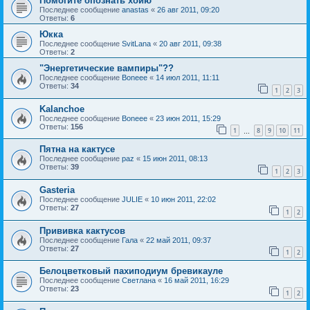
Помогите опознать хойю
Последнее сообщение
anastas
«
26 авг 2011, 09:20
Ответы:
6
Юкка
Последнее сообщение
SvitLana
«
20 авг 2011, 09:38
Ответы:
2
"Энергетические вампиры"??
Последнее сообщение
Boneee
«
14 июл 2011, 11:11
Ответы:
34
1
2
3
Kalanchoe
Последнее сообщение
Boneee
«
23 июн 2011, 15:29
Ответы:
156
1
8
9
10
11
…
Пятна на кактусе
Последнее сообщение
paz
«
15 июн 2011, 08:13
Ответы:
39
1
2
3
Gasteria
Последнее сообщение
JULIE
«
10 июн 2011, 22:02
Ответы:
27
1
2
Прививка кактусов
Последнее сообщение
Гала
«
22 май 2011, 09:37
Ответы:
27
1
2
Белоцветковый пахиподиум бревикауле
Последнее сообщение
Светлана
«
16 май 2011, 16:29
Ответы:
23
1
2