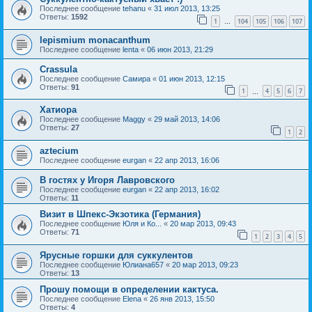
Последнее сообщение
tehanu
«
31 июл 2013, 13:25
Ответы:
1592
1
104
105
106
107
…
lepismium monacanthum
Последнее сообщение
lenta
«
06 июн 2013, 21:29
Crassula
Последнее сообщение
Самира
«
01 июн 2013, 12:15
Ответы:
91
1
4
5
6
7
…
Хатиора
Последнее сообщение
Maggy
«
29 май 2013, 14:06
Ответы:
27
1
2
aztecium
Последнее сообщение
eurgan
«
22 апр 2013, 16:06
В гостях у Игоря Лавровского
Последнее сообщение
eurgan
«
22 апр 2013, 16:02
Ответы:
11
Визит в Шпекс-Экзотика (Германия)
Последнее сообщение
Юля и Ко...
«
20 мар 2013, 09:43
Ответы:
71
1
2
3
4
5
Ярусные горшки для суккулентов
Последнее сообщение
Юлиана657
«
20 мар 2013, 09:23
Ответы:
13
Прошу помощи в определении кактуса.
Последнее сообщение
Elena
«
26 янв 2013, 15:50
Ответы:
4