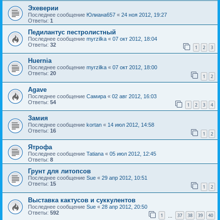
Эхеверии
Последнее сообщение
Юлиана657
«
24 ноя 2012, 19:27
Ответы:
1
Педилантус пестролистный
Последнее сообщение
myrzilka
«
07 окт 2012, 18:04
Ответы:
32
1
2
3
Huernia
Последнее сообщение
myrzilka
«
07 окт 2012, 18:00
Ответы:
20
1
2
Agave
Последнее сообщение
Самира
«
02 авг 2012, 16:03
Ответы:
54
1
2
3
4
Замия
Последнее сообщение
kortan
«
14 июл 2012, 14:58
Ответы:
16
1
2
Ятрофа
Последнее сообщение
Tatiana
«
05 июл 2012, 12:45
Ответы:
8
Грунт для литопсов
Последнее сообщение
Sue
«
29 апр 2012, 10:51
Ответы:
15
1
2
Выставка кактусов и суккулентов
Последнее сообщение
Sue
«
28 апр 2012, 20:50
Ответы:
592
1
37
38
39
40
…