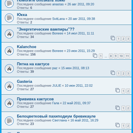
Помогите опознать хойю
Последнее сообщение
anastas
«
26 авг 2011, 09:20
Ответы:
6
Юкка
Последнее сообщение
SvitLana
«
20 авг 2011, 09:38
Ответы:
2
"Энергетические вампиры"??
Последнее сообщение
Boneee
«
14 июл 2011, 11:11
Ответы:
34
1
2
3
Kalanchoe
Последнее сообщение
Boneee
«
23 июн 2011, 15:29
Ответы:
156
1
8
9
10
11
…
Пятна на кактусе
Последнее сообщение
paz
«
15 июн 2011, 08:13
Ответы:
39
1
2
3
Gasteria
Последнее сообщение
JULIE
«
10 июн 2011, 22:02
Ответы:
27
1
2
Прививка кактусов
Последнее сообщение
Гала
«
22 май 2011, 09:37
Ответы:
27
1
2
Белоцветковый пахиподиум бревикауле
Последнее сообщение
Светлана
«
16 май 2011, 16:29
Ответы:
23
1
2