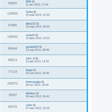
IRIN
50835
11 авг 2010, 17:54
Галка
116555
25 май 2014, 22:50
alisa223
97985
18 мар 2014, 00:00
rusia24
136452
15 фев 2014, 15:01
gunata2k9
83644
13 янв 2014, 08:48
stive_el
99513
23 дек 2013, 14:33
Angel
77114
20 ноя 2013, 18:38
Александра
105573
09 окт 2013, 18:44
Medeya
78297
09 июл 2013, 00:41
Leleo
83276
07 июн 2013, 22:35