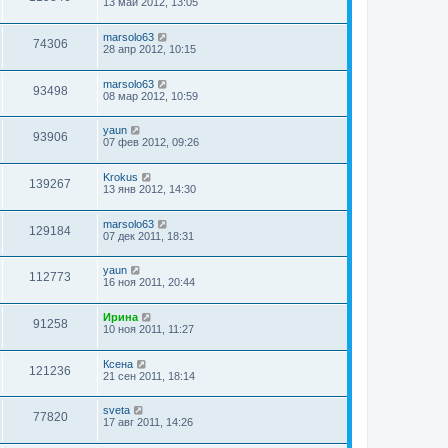
13 май 2012, 13:05
marsolo63
74306
28 апр 2012, 10:15
marsolo63
93498
08 мар 2012, 10:59
yaun
93906
07 фев 2012, 09:26
Krokus
139267
13 янв 2012, 14:30
marsolo63
129184
07 дек 2011, 18:31
yaun
112773
16 ноя 2011, 20:44
Ирина
91258
10 ноя 2011, 11:27
Ксена
121236
21 сен 2011, 18:14
sveta
77820
17 авг 2011, 14:26