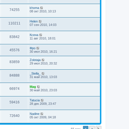
khoma
74255
08 окт 2010, 10:13
Helen
110211
07 сен 2010, 14:03
Ксена
83842
11 авг 2010, 18:01
Фро
45576
30 июл 2010, 16:21
Zolotaja
83859
29 июл 2010, 20:32
_Stella_
84888
31 май 2010, 13:03
Mag
66974
30 май 2010, 23:03
Tatucia
59416
28 дек 2009, 23:47
Nadine
72640
05 окт 2009, 04:18