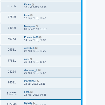
Галка
81756
10 май 2013, 10:18
kotia
77539
17 апр 2013, 08:47
Mинерва
74080
09 фев 2013, 16:07
Kowencija78
69753
14 янв 2013, 20:37
oleksbuh
95531
02 янв 2013, 21:26
nani
77831
30 ноя 2012, 10:57
Людасик_Т
94254
29 сен 2012, 22:57
marsolo63
74521
15 авг 2012, 15:11
kotia
112572
18 июн 2012, 09:35
Nata6a
115846