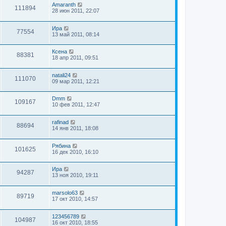
Amaranth
111894
28 июн 2011, 22:07
Ира
77554
13 май 2011, 08:14
Ксена
88381
18 апр 2011, 09:51
natali24
111070
09 мар 2011, 12:21
Dmm
109167
10 фев 2011, 12:47
rafinad
88694
14 янв 2011, 18:08
Рябина
101625
16 дек 2010, 16:10
Ира
94287
13 ноя 2010, 19:11
marsolo63
89719
17 окт 2010, 14:57
123456789
104987
16 окт 2010, 18:55