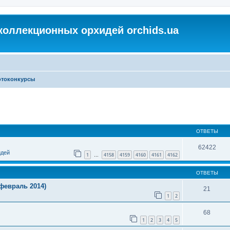
коллекционных орхидей orchids.ua
токонкурсы
ОТВЕТЫ
62422
идей
1
4158
4159
4160
4161
4162
…
ОТВЕТЫ
февраль 2014)
21
1
2
68
1
2
3
4
5