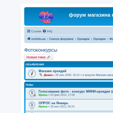
форум магазина 
Ссылки
FAQ
orchids.ua
Список форумов
Орхидеи
Орхидеи
Фо
Фотоконкурсы
Новая тема
ОБЪЯВЛЕНИЯ
Магазин орхидей
Диана
»
26 июн 2009, 18:10
» в форуме
Магазин орх
ТЕМЫ
Голосование фото - конкурс МИНИ-орхидея (
Ирина
»
03 фев 2014, 17:09
ОПРОС на Январь
Ирина
»
28 июл 2012, 09:24