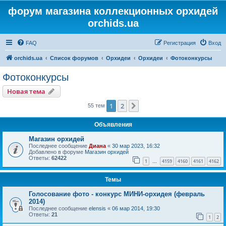
форум магазина коллекционных орхидей
orchids.ua
FAQ
Регистрация
Вход
orchids.ua
Список форумов
Орхидеи
Орхидеи
Фотоконкурсы
Фотоконкурсы
Новая тема
1
2
След.
55 тем
Объявления
Магазин орхидей
Последнее сообщение
Диана
«
30 мар 2023, 16:32
Добавлено в форуме
Магазин орхидей
Ответы:
62422
1
4159
4160
4161
4162
…
Темы
Голосование фото - конкурс МИНИ-орхидея (февраль
2014)
Последнее сообщение
elensis
«
06 мар 2014, 19:30
Ответы:
21
1
2