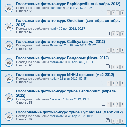
Голосование фото-конкурс Paphiopedilum (ноябрь 2012)
Последнее сообщение
oleksbuh
«
02 янв 2013, 21:26
Ответы:
58
1
2
3
4
Голосование фото-конкурс Oncidium (сентябрь-октябрь
2012)
Последнее сообщение
nani
«
30 ноя 2012, 10:57
Ответы:
42
1
2
3
Голосование фото-конкурс Cattleya (август 2012)
Последнее сообщение
Людасик_Т
«
29 сен 2012, 22:57
Ответы:
57
1
2
3
4
Голосование фото-конкурс Вандовые (Июль 2012)
Последнее сообщение
marsolo63
«
15 авг 2012, 15:11
Ответы:
43
1
2
3
Голосование фото-конкурс МИНИ-орхидея (май 2012)
Последнее сообщение
kotia
«
18 июн 2012, 09:35
Ответы:
53
1
2
3
4
Голосование фото-конкурс триба Dendrobium (апрель
2012)
Последнее сообщение
Nata6a
«
13 май 2012, 13:05
Ответы:
55
1
2
3
4
Голосоваение фото-конкурс триба Cymbidieae (март 2012)
Последнее сообщение
marsolo63
«
28 апр 2012, 10:15
Ответы:
32
1
2
3