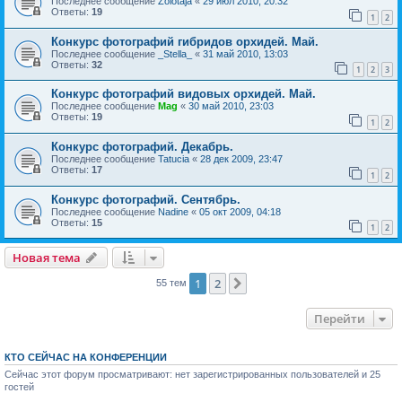
Последнее сообщение
Zolotaja
«
29 июл 2010, 20:32
Ответы:
19
1
2
Конкурс фотографий гибридов орхидей. Май.
Последнее сообщение
_Stella_
«
31 май 2010, 13:03
Ответы:
32
1
2
3
Конкурс фотографий видовых орхидей. Май.
Последнее сообщение
Mag
«
30 май 2010, 23:03
Ответы:
19
1
2
Конкурс фотографий. Декабрь.
Последнее сообщение
Tatucia
«
28 дек 2009, 23:47
Ответы:
17
1
2
Конкурс фотографий. Сентябрь.
Последнее сообщение
Nadine
«
05 окт 2009, 04:18
Ответы:
15
1
2
Новая тема
1
2
След.
55 тем
Перейти
КТО СЕЙЧАС НА КОНФЕРЕНЦИИ
Сейчас этот форум просматривают: нет зарегистрированных пользователей и 25
гостей