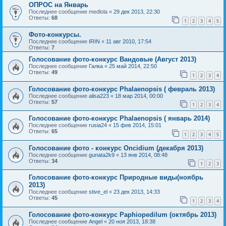
ОПРОС на Январь
Последнее сообщение
medlola
«
29 дек 2013, 22:30
Ответы:
68
1
2
3
4
5
Фото-конкурсы.
Последнее сообщение
IRIN
«
11 авг 2010, 17:54
Ответы:
7
Голосование фото-конкурс Вандовые (Август 2013)
Последнее сообщение
Галка
«
25 май 2014, 22:50
Ответы:
49
1
2
3
4
Голосование фото-конкурс Phalaenopsis ( февраль 2013)
Последнее сообщение
alisa223
«
18 мар 2014, 00:00
Ответы:
57
1
2
3
4
Голосование фото-конкурс Phalaenopsis ( январь 2014)
Последнее сообщение
rusia24
«
15 фев 2014, 15:01
Ответы:
65
1
2
3
4
5
Голосование фото - конкурс Oncidium (декабря 2013)
Последнее сообщение
gunata2k9
«
13 янв 2014, 08:48
Ответы:
34
1
2
3
Голосование фото-конкурс Природные виды(ноябрь
2013)
Последнее сообщение
stive_el
«
23 дек 2013, 14:33
Ответы:
45
1
2
3
4
Голосование фото-конкурс Paphiopedilum (октябрь 2013)
Последнее сообщение
Angel
«
20 ноя 2013, 18:38