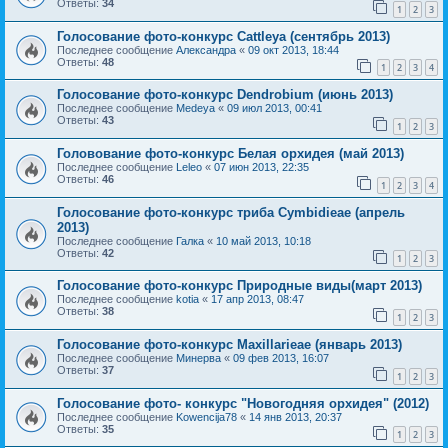
Ответы:
34
1
2
3
Голосование фото-конкурс Cattleya (сентябрь 2013)
Последнее сообщение
Александра
«
09 окт 2013, 18:44
Ответы:
48
1
2
3
4
Голосование фото-конкурс Dendrobium (июнь 2013)
Последнее сообщение
Medeya
«
09 июл 2013, 00:41
Ответы:
43
1
2
3
Головование фото-конкурс Белая орхидея (май 2013)
Последнее сообщение
Leleo
«
07 июн 2013, 22:35
Ответы:
46
1
2
3
4
Голосование фото-конкурс триба Cymbidieae (апрель
2013)
Последнее сообщение
Галка
«
10 май 2013, 10:18
Ответы:
42
1
2
3
Голосование фото-конкурс Природные виды(март 2013)
Последнее сообщение
kotia
«
17 апр 2013, 08:47
Ответы:
38
1
2
3
Голосование фото-конкурс Maxillarieae (январь 2013)
Последнее сообщение
Mинерва
«
09 фев 2013, 16:07
Ответы:
37
1
2
3
Голосование фото- конкурс "Новогодняя орхидея" (2012)
Последнее сообщение
Kowencija78
«
14 янв 2013, 20:37
Ответы:
35
1
2
3