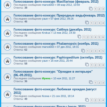
Голосование фото-конкурс Maxillarieae (февраль 2012)
Последнее сообщение
marsolo63
«
08 мар 2012, 10:59
Ответы:
38
1
2
3
Голосование фото-конкурс Природные виды(январь 2012)
Последнее сообщение
yaun
«
07 фев 2012, 09:26
Ответы:
46
1
2
3
4
Голосование фото-конкурс Cattleya (декабрь 2011)
Последнее сообщение
Krokus
«
13 янв 2012, 14:30
Ответы:
79
1
2
3
4
5
6
Голосование фото-конкурс Phalaenopsis (ноябрь 2011)
Последнее сообщение
marsolo63
«
07 дек 2011, 18:31
Ответы:
62
1
2
3
4
5
Голосование фото-конкурс Paphiopedilum (октябрь 2011)
Последнее сообщение
yaun
«
16 ноя 2011, 20:44
Ответы:
58
1
2
3
4
Голосование фото-конкурс "Орхидеи в интерьере"
(06.-09.2011).
Последнее сообщение
Ирина
«
10 ноя 2011, 11:27
Ответы:
36
1
2
3
Голосование фото-конкурс Любимая орхидея.(август
2011)
Последнее сообщение
Ксена
«
21 сен 2011, 18:14
Ответы:
49
1
2
3
4
Голосование фото-конкурс Ванды (июль 2011)