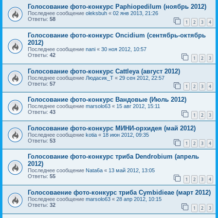
Голосование фото-конкурс Paphiopedilum (ноябрь 2012)
Последнее сообщение
oleksbuh
«
02 янв 2013, 21:26
Ответы:
58
1
2
3
4
Голосование фото-конкурс Oncidium (сентябрь-октябрь
2012)
Последнее сообщение
nani
«
30 ноя 2012, 10:57
Ответы:
42
1
2
3
Голосование фото-конкурс Cattleya (август 2012)
Последнее сообщение
Людасик_Т
«
29 сен 2012, 22:57
Ответы:
57
1
2
3
4
Голосование фото-конкурс Вандовые (Июль 2012)
Последнее сообщение
marsolo63
«
15 авг 2012, 15:11
Ответы:
43
1
2
3
Голосование фото-конкурс МИНИ-орхидея (май 2012)
Последнее сообщение
kotia
«
18 июн 2012, 09:35
Ответы:
53
1
2
3
4
Голосование фото-конкурс триба Dendrobium (апрель
2012)
Последнее сообщение
Nata6a
«
13 май 2012, 13:05
Ответы:
55
1
2
3
4
Голосоваение фото-конкурс триба Cymbidieae (март 2012)
Последнее сообщение
marsolo63
«
28 апр 2012, 10:15
Ответы:
32
1
2
3