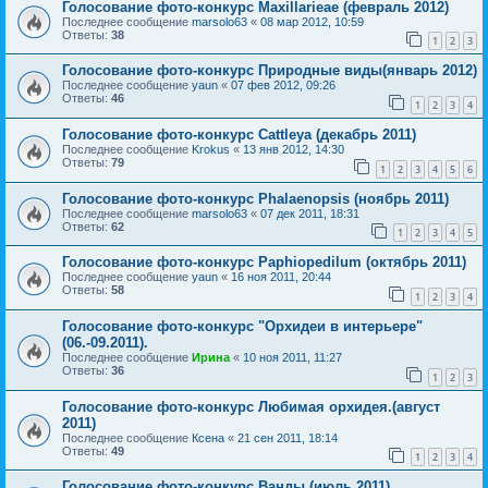
Голосование фото-конкурс Maxillarieae (февраль 2012)
Последнее сообщение
marsolo63
«
08 мар 2012, 10:59
Ответы:
38
1
2
3
Голосование фото-конкурс Природные виды(январь 2012)
Последнее сообщение
yaun
«
07 фев 2012, 09:26
Ответы:
46
1
2
3
4
Голосование фото-конкурс Cattleya (декабрь 2011)
Последнее сообщение
Krokus
«
13 янв 2012, 14:30
Ответы:
79
1
2
3
4
5
6
Голосование фото-конкурс Phalaenopsis (ноябрь 2011)
Последнее сообщение
marsolo63
«
07 дек 2011, 18:31
Ответы:
62
1
2
3
4
5
Голосование фото-конкурс Paphiopedilum (октябрь 2011)
Последнее сообщение
yaun
«
16 ноя 2011, 20:44
Ответы:
58
1
2
3
4
Голосование фото-конкурс "Орхидеи в интерьере"
(06.-09.2011).
Последнее сообщение
Ирина
«
10 ноя 2011, 11:27
Ответы:
36
1
2
3
Голосование фото-конкурс Любимая орхидея.(август
2011)
Последнее сообщение
Ксена
«
21 сен 2011, 18:14
Ответы:
49
1
2
3
4
Голосование фото-конкурс Ванды (июль 2011)