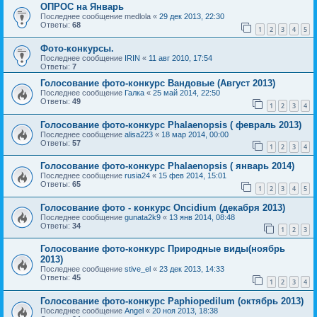
ОПРОС на Январь
Последнее сообщение
medlola
«
29 дек 2013, 22:30
Ответы:
68
1
2
3
4
5
Фото-конкурсы.
Последнее сообщение
IRIN
«
11 авг 2010, 17:54
Ответы:
7
Голосование фото-конкурс Вандовые (Август 2013)
Последнее сообщение
Галка
«
25 май 2014, 22:50
Ответы:
49
1
2
3
4
Голосование фото-конкурс Phalaenopsis ( февраль 2013)
Последнее сообщение
alisa223
«
18 мар 2014, 00:00
Ответы:
57
1
2
3
4
Голосование фото-конкурс Phalaenopsis ( январь 2014)
Последнее сообщение
rusia24
«
15 фев 2014, 15:01
Ответы:
65
1
2
3
4
5
Голосование фото - конкурс Oncidium (декабря 2013)
Последнее сообщение
gunata2k9
«
13 янв 2014, 08:48
Ответы:
34
1
2
3
Голосование фото-конкурс Природные виды(ноябрь
2013)
Последнее сообщение
stive_el
«
23 дек 2013, 14:33
Ответы:
45
1
2
3
4
Голосование фото-конкурс Paphiopedilum (октябрь 2013)
Последнее сообщение
Angel
«
20 ноя 2013, 18:38