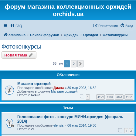
форум магазина коллекционных орхидей
orchids.ua
FAQ
Регистрация
Вход
orchids.ua
Список форумов
Орхидеи
Орхидеи
Фотоконкурсы
Фотоконкурсы
Новая тема
1
2
След.
55 тем
Объявления
Магазин орхидей
Последнее сообщение
Диана
«
30 мар 2023, 16:32
Добавлено в форуме
Магазин орхидей
Ответы:
62422
1
4159
4160
4161
4162
…
Темы
Голосование фото - конкурс МИНИ-орхидея (февраль
2014)
Последнее сообщение
elensis
«
06 мар 2014, 19:30
Ответы:
21
1
2