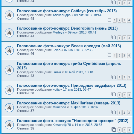
Ответы:
34
1
2
3
Голосование фото-конкурс Cattleya (сентябрь 2013)
Последнее сообщение
Александра
«
09 окт 2013, 18:44
Ответы:
48
1
2
3
4
Голосование фото-конкурс Dendrobium (июнь 2013)
Последнее сообщение
Medeya
«
09 июл 2013, 00:41
Ответы:
43
1
2
3
Головование фото-конкурс Белая орхидея (май 2013)
Последнее сообщение
Leleo
«
07 июн 2013, 22:35
Ответы:
46
1
2
3
4
Голосование фото-конкурс триба Cymbidieae (апрель
2013)
Последнее сообщение
Галка
«
10 май 2013, 10:18
Ответы:
42
1
2
3
Голосование фото-конкурс Природные виды(март 2013)
Последнее сообщение
kotia
«
17 апр 2013, 08:47
Ответы:
38
1
2
3
Голосование фото-конкурс Maxillarieae (январь 2013)
Последнее сообщение
Mинерва
«
09 фев 2013, 16:07
Ответы:
37
1
2
3
Голосование фото- конкурс "Новогодняя орхидея" (2012)
Последнее сообщение
Kowencija78
«
14 янв 2013, 20:37
Ответы:
35
1
2
3