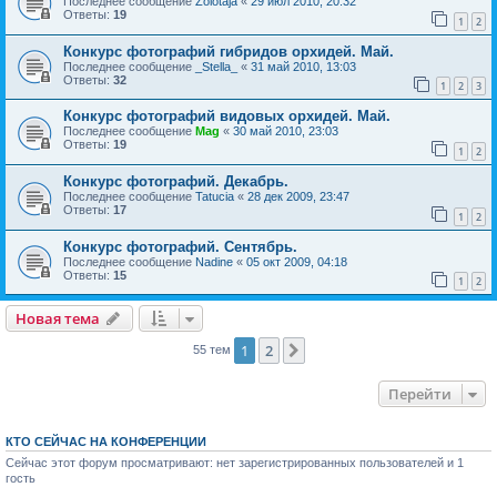
Последнее сообщение
Zolotaja
«
29 июл 2010, 20:32
Ответы:
19
1
2
Конкурс фотографий гибридов орхидей. Май.
Последнее сообщение
_Stella_
«
31 май 2010, 13:03
Ответы:
32
1
2
3
Конкурс фотографий видовых орхидей. Май.
Последнее сообщение
Mag
«
30 май 2010, 23:03
Ответы:
19
1
2
Конкурс фотографий. Декабрь.
Последнее сообщение
Tatucia
«
28 дек 2009, 23:47
Ответы:
17
1
2
Конкурс фотографий. Сентябрь.
Последнее сообщение
Nadine
«
05 окт 2009, 04:18
Ответы:
15
1
2
Новая тема
1
2
След.
55 тем
Перейти
КТО СЕЙЧАС НА КОНФЕРЕНЦИИ
Сейчас этот форум просматривают: нет зарегистрированных пользователей и 1
гость