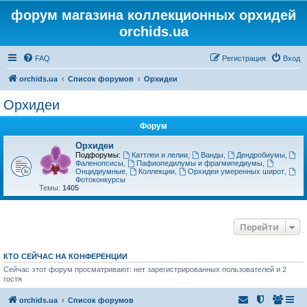
форум магазина коллекционных орхидей
orchids.ua
FAQ
Регистрация
Вход
orchids.ua
Список форумов
Орхидеи
Орхидеи
Форум
Орхидеи
Подфорумы:
Каттлеи и лелии
,
Ванды
,
Дендробиумы
,
Фаленопсисы
,
Пафиопедилумы и фрагмипедиумы
,
Онцидиумные
,
Коллекции
,
Орхидеи умеренных широт
,
Фотоконкурсы
Темы:
1405
Перейти
КТО СЕЙЧАС НА КОНФЕРЕНЦИИ
Сейчас этот форум просматривают: нет зарегистрированных пользователей и 2
гостя
orchids.ua
Список форумов