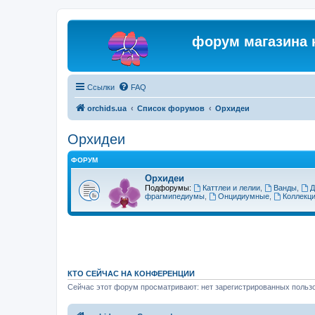
форум магазина 
Ссылки
FAQ
orchids.ua
Список форумов
Орхидеи
Орхидеи
ФОРУМ
Орхидеи
Подфорумы:
Каттлеи и лелии
,
Ванды
,
Д
фрагмипедиумы
,
Онцидиумные
,
Коллекц
КТО СЕЙЧАС НА КОНФЕРЕНЦИИ
Сейчас этот форум просматривают: нет зарегистрированных пользо