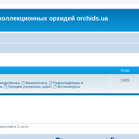
коллекционных орхидей orchids.ua
ТЕМЫ
1405
ендробиумы
,
Фаленопсисы
,
Пафиопедилумы и
ии
,
Орхидеи умеренных широт
,
Фотоконкурсы
вателей и 2 гостя