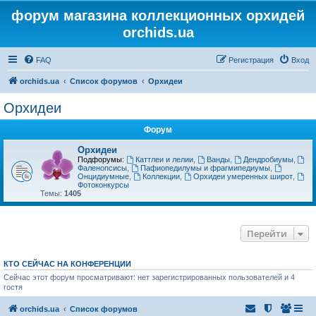
форум магазина коллекционных орхидей
orchids.ua
FAQ
Регистрация
Вход
orchids.ua
Список форумов
Орхидеи
Орхидеи
Форум
Орхидеи
Подфорумы:
Каттлеи и лелии
,
Ванды
,
Дендробиумы
,
Фаленопсисы
,
Пафиопедилумы и фрагмипедиумы
,
Онцидиумные
,
Коллекции
,
Орхидеи умеренных широт
,
Фотоконкурсы
Темы:
1405
Перейти
КТО СЕЙЧАС НА КОНФЕРЕНЦИИ
Сейчас этот форум просматривают: нет зарегистрированных пользователей и 4
гостя
orchids.ua
Список форумов