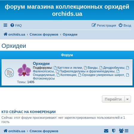
форум магазина коллекционных орхидей
orchids.ua
FAQ
Регистрация
Вход
orchids.ua
Список форумов
Орхидеи
Орхидеи
Форум
Орхидеи
Подфорумы:
Каттлеи и лелии
,
Ванды
,
Дендробиумы
,
Фаленопсисы
,
Пафиопедилумы и фрагмипедиумы
,
Онцидиумные
,
Коллекции
,
Орхидеи умеренных широт
,
Фотоконкурсы
Темы:
1405
Перейти
КТО СЕЙЧАС НА КОНФЕРЕНЦИИ
Сейчас этот форум просматривают: нет зарегистрированных пользователей и 1
гость
orchids.ua
Список форумов