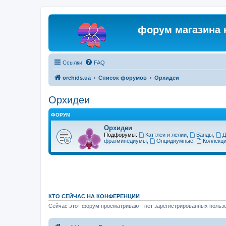
форум магазина 
Ссылки
FAQ
orchids.ua
Список форумов
Орхидеи
Орхидеи
ФОРУМ
Орхидеи
Подфорумы:
Каттлеи и лелии
,
Ванды
,
Д
фрагмипедиумы
,
Онцидиумные
,
Коллекц
КТО СЕЙЧАС НА КОНФЕРЕНЦИИ
Сейчас этот форум просматривают: нет зарегистрированных пользо