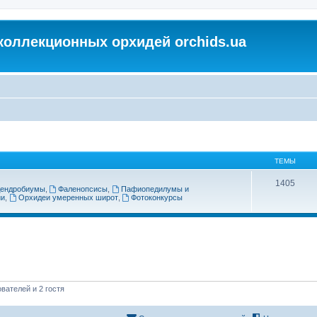
коллекционных орхидей orchids.ua
ТЕМЫ
1405
ендробиумы
,
Фаленопсисы
,
Пафиопедилумы и
ии
,
Орхидеи умеренных широт
,
Фотоконкурсы
вателей и 2 гостя