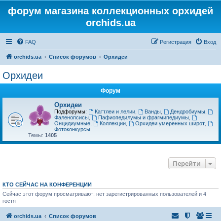
форум магазина коллекционных орхидей
orchids.ua
FAQ
Регистрация
Вход
orchids.ua
Список форумов
Орхидеи
Орхидеи
Форум
Орхидеи
Подфорумы:
Каттлеи и лелии
,
Ванды
,
Дендробиумы
,
Фаленопсисы
,
Пафиопедилумы и фрагмипедиумы
,
Онцидиумные
,
Коллекции
,
Орхидеи умеренных широт
,
Фотоконкурсы
Темы:
1405
Перейти
КТО СЕЙЧАС НА КОНФЕРЕНЦИИ
Сейчас этот форум просматривают: нет зарегистрированных пользователей и 4
гостя
orchids.ua
Список форумов