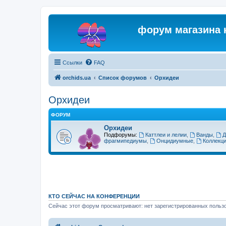
форум магазина 
Ссылки
FAQ
orchids.ua
Список форумов
Орхидеи
Орхидеи
ФОРУМ
Орхидеи
Подфорумы:
Каттлеи и лелии
,
Ванды
,
Д
фрагмипедиумы
,
Онцидиумные
,
Коллекц
КТО СЕЙЧАС НА КОНФЕРЕНЦИИ
Сейчас этот форум просматривают: нет зарегистрированных пользо