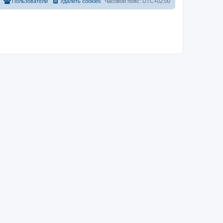
Пользователи
Удалить cookies
Часовой пояс:
UTC+02:00
м
у
с
о
о
б
щ
е
н
и
ю