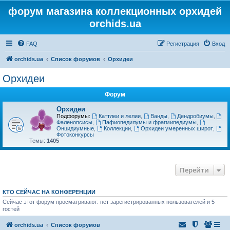
форум магазина коллекционных орхидей
orchids.ua
FAQ
Регистрация
Вход
orchids.ua
Список форумов
Орхидеи
Орхидеи
Форум
Орхидеи
Подфорумы:
Каттлеи и лелии
,
Ванды
,
Дендробиумы
,
Фаленопсисы
,
Пафиопедилумы и фрагмипедиумы
,
Онцидиумные
,
Коллекции
,
Орхидеи умеренных широт
,
Фотоконкурсы
Темы:
1405
Перейти
КТО СЕЙЧАС НА КОНФЕРЕНЦИИ
Сейчас этот форум просматривают: нет зарегистрированных пользователей и 5
гостей
orchids.ua
Список форумов