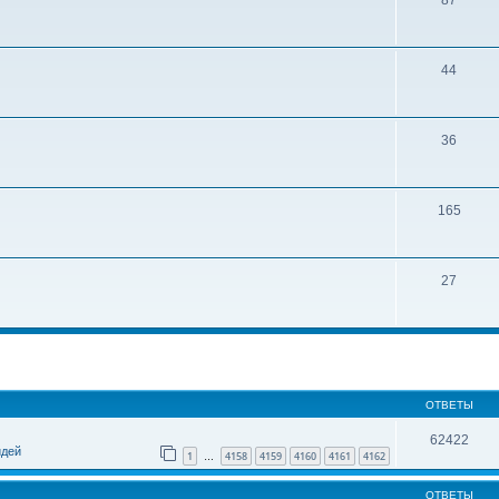
87
44
36
165
27
ОТВЕТЫ
62422
идей
1
4158
4159
4160
4161
4162
…
ОТВЕТЫ