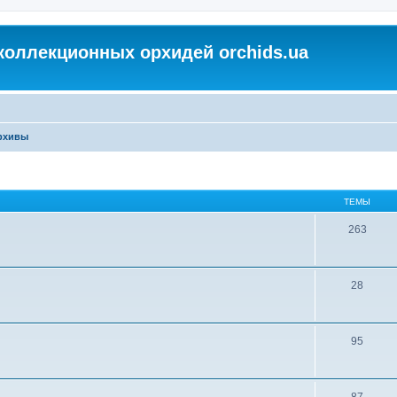
коллекционных орхидей orchids.ua
архивы
ТЕМЫ
263
28
95