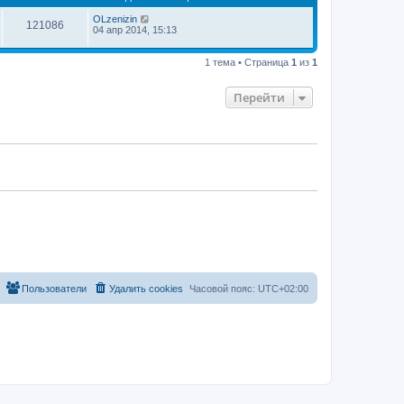
м
щ
у
OLzenizin
е
с
121086
04 апр 2014, 15:13
н
о
и
о
ю
б
1 тема • Страница
1
из
1
щ
е
н
Перейти
и
ю
Пользователи
Удалить cookies
Часовой пояс:
UTC+02:00