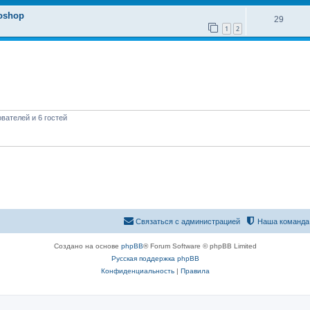
oshop
29
1
2
вателей и 6 гостей
Связаться с администрацией
Наша команда
Создано на основе
phpBB
® Forum Software © phpBB Limited
Русская поддержка phpBB
Конфиденциальность
|
Правила