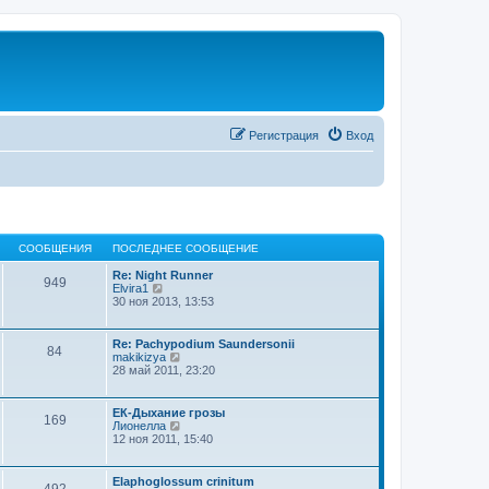
Регистрация
Вход
СООБЩЕНИЯ
ПОСЛЕДНЕЕ СООБЩЕНИЕ
Re: Night Runner
949
П
Elvira1
е
30 ноя 2013, 13:53
р
е
й
Re: Pachypodium Saundersonii
84
т
П
makikizya
и
е
28 май 2011, 23:20
к
р
п
е
о
й
ЕК-Дыхание грозы
с
169
т
П
Лионелла
л
и
е
12 ноя 2011, 15:40
е
к
р
д
п
е
н
о
й
Elaphoglossum crinitum
е
с