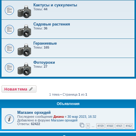
Кактусы и суккуленты
Темы:
44
Садовые растения
Темы:
36
Гераниевые
Темы:
165
Фотоуроки
Темы:
27
Новая тема
1 тема • Страница
1
из
1
Объявления
Магазин орхидей
Последнее сообщение
Диана
«
30 мар 2023, 16:32
Добавлено в форуме
Магазин орхидей
Ответы:
62422
1
4159
4160
4161
4162
…