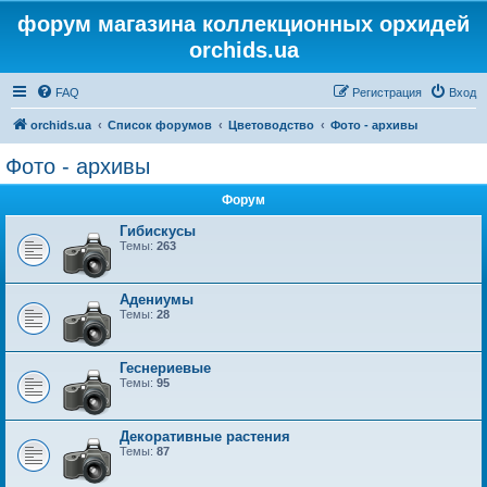
форум магазина коллекционных орхидей
orchids.ua
FAQ
Регистрация
Вход
orchids.ua
Список форумов
Цветоводство
Фото - архивы
Фото - архивы
Форум
Гибискусы
Темы:
263
Адениумы
Темы:
28
Геснериевые
Темы:
95
Декоративные растения
Темы:
87