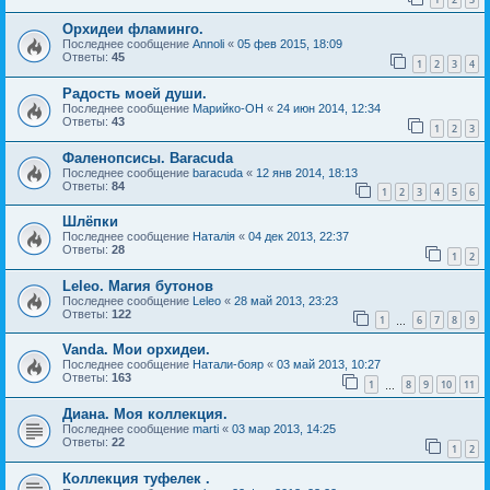
Орхидеи фламинго.
Последнее сообщение
Annoli
«
05 фев 2015, 18:09
Ответы:
45
1
2
3
4
Радость моей души.
Последнее сообщение
Марийко-ОН
«
24 июн 2014, 12:34
Ответы:
43
1
2
3
Фаленопсисы. Baracuda
Последнее сообщение
baracuda
«
12 янв 2014, 18:13
Ответы:
84
1
2
3
4
5
6
Шлёпки
Последнее сообщение
Наталія
«
04 дек 2013, 22:37
Ответы:
28
1
2
Leleo. Магия бутонов
Последнее сообщение
Leleo
«
28 май 2013, 23:23
Ответы:
122
1
6
7
8
9
…
Vanda. Мои орхидеи.
Последнее сообщение
Натали-бояр
«
03 май 2013, 10:27
Ответы:
163
1
8
9
10
11
…
Диана. Моя коллекция.
Последнее сообщение
marti
«
03 мар 2013, 14:25
Ответы:
22
1
2
Коллекция туфелек .