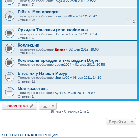
Последнее сообщение
-olga
«
22 фев 2013, 23:22
Ответы:
7
Гейша. Мои орхидеи.
Последнее сообщение
Гейша
«
06 ноя 2012, 23:42
Ответы:
27
1
2
Орхидеи Танюшки (мои любимцы)
Последнее сообщение
filatova
«
15 окт 2012, 09:54
Ответы:
6
Коллекции
Последнее сообщение
Диана
«
02 фев 2012, 19:06
Ответы:
12
Коллекция орхидей и тилландсий Dagon
Последнее сообщение
dagon2004
«
01 фев 2012, 10:58
В гостях у Наташи Мазур
Последнее сообщение
Ирина 09
«
08 дек 2011, 14:19
Ответы:
13
Моя красотень
Последнее сообщение
Ayrini
«
03 авг 2011, 14:09
Ответы:
1
Новая тема
16 тем • Страница
1
из
1
Перейти
КТО СЕЙЧАС НА КОНФЕРЕНЦИИ