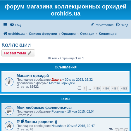
форум магазина коллекционных орхидей
orchids.ua
FAQ
Регистрация
Вход
orchids.ua
Список форумов
Орхидеи
Орхидеи
Коллекции
Коллекции
Новая тема
16 тем • Страница
1
из
1
Объявления
Магазин орхидей
Последнее сообщение
Диана
«
30 мар 2023, 16:32
Добавлено в форуме
Магазин орхидей
Ответы:
62422
1
4159
4160
4161
4162
…
Темы
Мои любимые фаленопсисы
Последнее сообщение
Росинка
«
18 ноя 2015, 02:04
Ответы:
2
ПЧЁЛкины радости ))
Последнее сообщение
Natasha
«
09 май 2015, 19:47
Ответы:
43
1
2
3