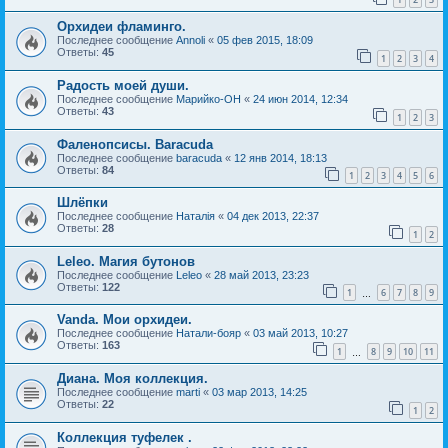
Орхидеи фламинго.
Последнее сообщение
Annoli
«
05 фев 2015, 18:09
Ответы:
45
1
2
3
4
Радость моей души.
Последнее сообщение
Марийко-ОН
«
24 июн 2014, 12:34
Ответы:
43
1
2
3
Фаленопсисы. Baracuda
Последнее сообщение
baracuda
«
12 янв 2014, 18:13
Ответы:
84
1
2
3
4
5
6
Шлёпки
Последнее сообщение
Наталія
«
04 дек 2013, 22:37
Ответы:
28
1
2
Leleo. Магия бутонов
Последнее сообщение
Leleo
«
28 май 2013, 23:23
Ответы:
122
1
6
7
8
9
…
Vanda. Мои орхидеи.
Последнее сообщение
Натали-бояр
«
03 май 2013, 10:27
Ответы:
163
1
8
9
10
11
…
Диана. Моя коллекция.
Последнее сообщение
marti
«
03 мар 2013, 14:25
Ответы:
22
1
2
Коллекция туфелек .