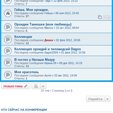
Последнее сообщение
-olga
«
22 фев 2013, 23:22
Ответы:
7
Гейша. Мои орхидеи.
Последнее сообщение
Гейша
«
06 ноя 2012, 23:42
Ответы:
27
1
2
Орхидеи Танюшки (мои любимцы)
Последнее сообщение
filatova
«
15 окт 2012, 09:54
Ответы:
6
Коллекции
Последнее сообщение
Диана
«
02 фев 2012, 19:06
Ответы:
12
Коллекция орхидей и тилландсий Dagon
Последнее сообщение
dagon2004
«
01 фев 2012, 10:58
В гостях у Наташи Мазур
Последнее сообщение
Ирина 09
«
08 дек 2011, 14:19
Ответы:
13
Моя красотень
Последнее сообщение
Ayrini
«
03 авг 2011, 14:09
Ответы:
1
Новая тема
16 тем • Страница
1
из
1
Перейти
КТО СЕЙЧАС НА КОНФЕРЕНЦИИ