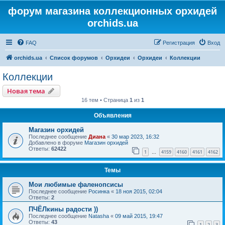
форум магазина коллекционных орхидей
orchids.ua
FAQ
Регистрация
Вход
orchids.ua
Список форумов
Орхидеи
Орхидеи
Коллекции
Коллекции
Новая тема
16 тем • Страница
1
из
1
Объявления
Магазин орхидей
Последнее сообщение
Диана
«
30 мар 2023, 16:32
Добавлено в форуме
Магазин орхидей
Ответы:
62422
1
4159
4160
4161
4162
…
Темы
Мои любимые фаленопсисы
Последнее сообщение
Росинка
«
18 ноя 2015, 02:04
Ответы:
2
ПЧЁЛкины радости ))
Последнее сообщение
Natasha
«
09 май 2015, 19:47
Ответы:
43
1
2
3