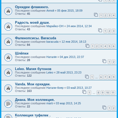
Орхидеи фламинго.
Последнее сообщение
Annoli
«
05 фев 2015, 18:09
Ответы:
45
1
2
3
4
Радость моей души.
Последнее сообщение
Марийко-ОН
«
24 июн 2014, 12:34
Ответы:
43
1
2
3
Фаленопсисы. Baracuda
Последнее сообщение
baracuda
«
12 янв 2014, 18:13
Ответы:
84
1
2
3
4
5
6
Шлёпки
Последнее сообщение
Наталія
«
04 дек 2013, 22:37
Ответы:
28
1
2
Leleo. Магия бутонов
Последнее сообщение
Leleo
«
28 май 2013, 23:23
Ответы:
122
1
6
7
8
9
…
Vanda. Мои орхидеи.
Последнее сообщение
Натали-бояр
«
03 май 2013, 10:27
Ответы:
163
1
8
9
10
11
…
Диана. Моя коллекция.
Последнее сообщение
marti
«
03 мар 2013, 14:25
Ответы:
22
1
2
Коллекция туфелек .