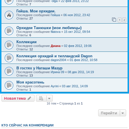
Последнее сообщение
-olga
«
22 фев 2013, 23:22
Ответы:
7
Гейша. Мои орхидеи.
Последнее сообщение
Гейша
«
06 ноя 2012, 23:42
Ответы:
27
1
2
Орхидеи Танюшки (мои любимцы)
Последнее сообщение
filatova
«
15 окт 2012, 09:54
Ответы:
6
Коллекции
Последнее сообщение
Диана
«
02 фев 2012, 19:06
Ответы:
12
Коллекция орхидей и тилландсий Dagon
Последнее сообщение
dagon2004
«
01 фев 2012, 10:58
В гостях у Наташи Мазур
Последнее сообщение
Ирина 09
«
08 дек 2011, 14:19
Ответы:
13
Моя красотень
Последнее сообщение
Ayrini
«
03 авг 2011, 14:09
Ответы:
1
Новая тема
16 тем • Страница
1
из
1
Перейти
КТО СЕЙЧАС НА КОНФЕРЕНЦИИ