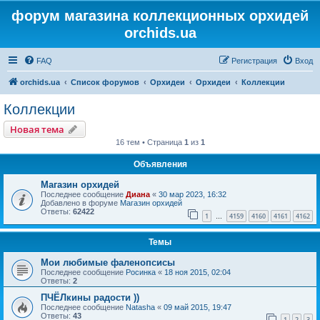
форум магазина коллекционных орхидей
orchids.ua
FAQ
Регистрация
Вход
orchids.ua
Список форумов
Орхидеи
Орхидеи
Коллекции
Коллекции
Новая тема
16 тем • Страница
1
из
1
Объявления
Магазин орхидей
Последнее сообщение
Диана
«
30 мар 2023, 16:32
Добавлено в форуме
Магазин орхидей
Ответы:
62422
1
4159
4160
4161
4162
…
Темы
Мои любимые фаленопсисы
Последнее сообщение
Росинка
«
18 ноя 2015, 02:04
Ответы:
2
ПЧЁЛкины радости ))
Последнее сообщение
Natasha
«
09 май 2015, 19:47
Ответы:
43
1
2
3