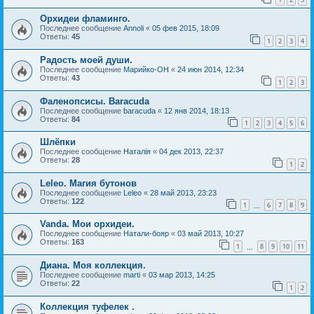
Орхидеи фламинго.
Последнее сообщение
Annoli
«
05 фев 2015, 18:09
Ответы:
45
1
2
3
4
Радость моей души.
Последнее сообщение
Марийко-ОН
«
24 июн 2014, 12:34
Ответы:
43
1
2
3
Фаленопсисы. Baracuda
Последнее сообщение
baracuda
«
12 янв 2014, 18:13
Ответы:
84
1
2
3
4
5
6
Шлёпки
Последнее сообщение
Наталія
«
04 дек 2013, 22:37
Ответы:
28
1
2
Leleo. Магия бутонов
Последнее сообщение
Leleo
«
28 май 2013, 23:23
Ответы:
122
1
6
7
8
9
…
Vanda. Мои орхидеи.
Последнее сообщение
Натали-бояр
«
03 май 2013, 10:27
Ответы:
163
1
8
9
10
11
…
Диана. Моя коллекция.
Последнее сообщение
marti
«
03 мар 2013, 14:25
Ответы:
22
1
2
Коллекция туфелек .