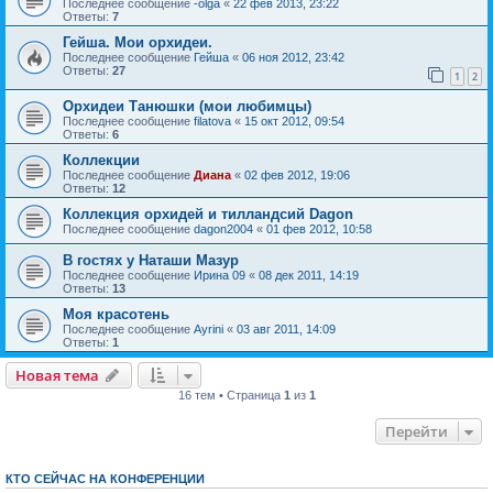
Последнее сообщение
-olga
«
22 фев 2013, 23:22
Ответы:
7
Гейша. Мои орхидеи.
Последнее сообщение
Гейша
«
06 ноя 2012, 23:42
Ответы:
27
1
2
Орхидеи Танюшки (мои любимцы)
Последнее сообщение
filatova
«
15 окт 2012, 09:54
Ответы:
6
Коллекции
Последнее сообщение
Диана
«
02 фев 2012, 19:06
Ответы:
12
Коллекция орхидей и тилландсий Dagon
Последнее сообщение
dagon2004
«
01 фев 2012, 10:58
В гостях у Наташи Мазур
Последнее сообщение
Ирина 09
«
08 дек 2011, 14:19
Ответы:
13
Моя красотень
Последнее сообщение
Ayrini
«
03 авг 2011, 14:09
Ответы:
1
Новая тема
16 тем • Страница
1
из
1
Перейти
КТО СЕЙЧАС НА КОНФЕРЕНЦИИ