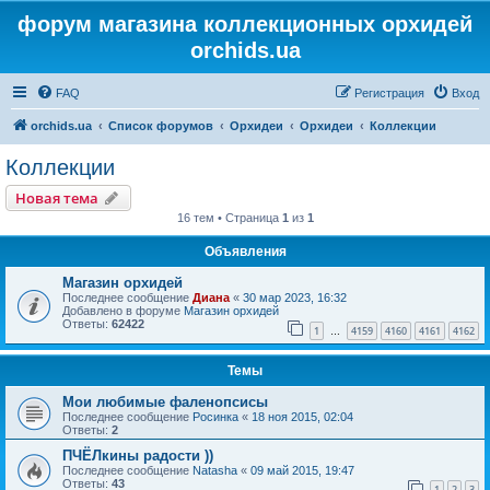
форум магазина коллекционных орхидей
orchids.ua
FAQ
Регистрация
Вход
orchids.ua
Список форумов
Орхидеи
Орхидеи
Коллекции
Коллекции
Новая тема
16 тем • Страница
1
из
1
Объявления
Магазин орхидей
Последнее сообщение
Диана
«
30 мар 2023, 16:32
Добавлено в форуме
Магазин орхидей
Ответы:
62422
1
4159
4160
4161
4162
…
Темы
Мои любимые фаленопсисы
Последнее сообщение
Росинка
«
18 ноя 2015, 02:04
Ответы:
2
ПЧЁЛкины радости ))
Последнее сообщение
Natasha
«
09 май 2015, 19:47
Ответы:
43
1
2
3